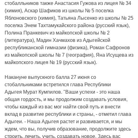
стобалльников также Анастасия Гужова из лицея № 34
(химия), Аскар Шафиков из школы № 5 поселка
Яблоновского (химия), Татьяна Лысенко из школы № 25
поселка Энем Тахтамукайского района (русский язык),
Полина Пранкевич из майкопской школы № 2
(литература), Мадин Хачмахов из Адыгейской
республиканской гимназии (физика), Роман Сафронов
из майкопской школы № 7 (география), Яна Исущева из
майкопского лицея № 19 (русский язык).
Накануне выпускного балла 27 июня со
стобалльниками встретился глава Республики
Адыгея Мурат Кумпилов. "Ваши успехи - это наша
общая гордость, и мы продолжим создавать условия,
чтобы каждый из вас мог найти свой путь и внести
вклад в развитие республики и страны, - отметил глава
Адыгеи. - Наша Адыгея растет и развивается, и мы
ждем, что вы, получив образование, продолжите здесь
строить, лечить, учить, создавать новое. Здесь вас