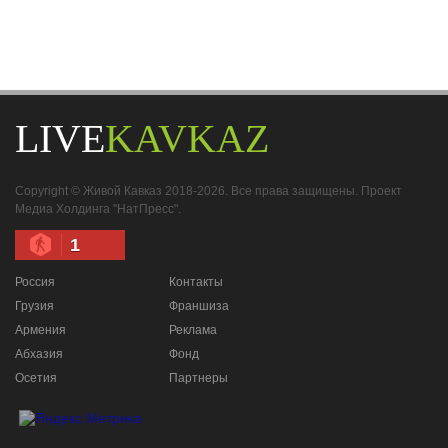
LIVE
KAVKAZ
Copyright © Живой Кавказ 2018-2026. Все права защищены. Проект
Медиа Холдинга "НатПресс".
1
Россия
Контакты
Грузия
Франшиза
Армения
Реклама
Абхазия
Фонд
Осетия
Партнеры