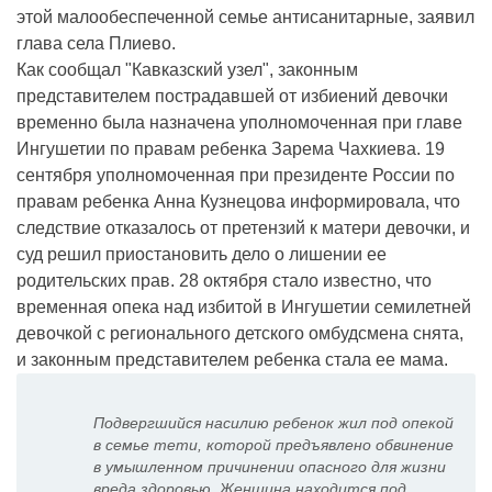
этой малообеспеченной семье антисанитарные, заявил
глава села Плиево.
Как сообщал "Кавказский узел", законным
представителем пострадавшей от избиений девочки
временно была назначена уполномоченная при главе
Ингушетии по правам ребенка Зарема Чахкиева. 19
сентября уполномоченная при президенте России по
правам ребенка Анна Кузнецова информировала, что
следствие отказалось от претензий к матери девочки, и
суд решил приостановить дело о лишении ее
родительских прав. 28 октября стало известно, что
временная опека над избитой в Ингушетии семилетней
девочкой с регионального детского омбудсмена снята,
и законным представителем ребенка стала ее мама.
Подвергшийся насилию ребенок жил под опекой
в семье тети, которой предъявлено обвинение
в умышленном причинении опасного для жизни
вреда здоровью. Женщина находится под