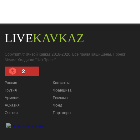
LIVE
KAVKAZ
Copyright © Живой Кавказ 2018-2026. Все права защищены. Проект
Медиа Холдинга "НатПресс".
2
Россия
Контакты
Грузия
Франшиза
Армения
Реклама
Абхазия
Фонд
Осетия
Партнеры