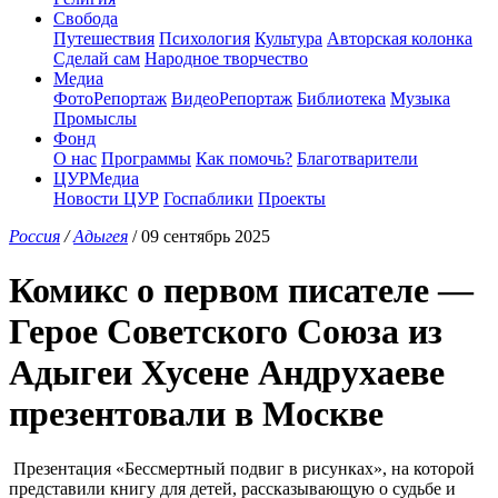
Свобода
Путешествия
Психология
Культура
Авторская колонка
Сделай сам
Народное творчество
Медиа
ФотоРепортаж
ВидеоРепортаж
Библиотека
Музыка
Промыслы
Фонд
О нас
Программы
Как помочь?
Благотварители
ЦУРМедиа
Новости ЦУР
Госпаблики
Проекты
Россия
/
Адыгея
/ 09 сентябрь 2025
Комикс о первом писателе —
Герое Советского Союза из
Адыгеи Хусене Андрухаеве
презентовали в Москве
Презентация «Бессмертный подвиг в рисунках», на которой
представили книгу для детей, рассказывающую о судьбе и