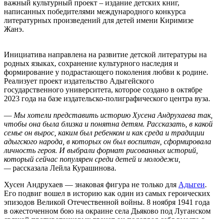
важный культурный проект – издание детских книг,
написанных победителями международного конкурса
литературных произведений для детей имени Киримизе
Жанэ.
Инициатива направлена на развитие детской литературы на
родных языках, сохранение культурного наследия и
формирование у подрастающего поколения любви к родине.
Реализует проект издательство Адыгейского
государственного университета, которое создано в октябре
2023 года на базе издательско-полиграфического центра вуза.
—
Мы хотели представить историю Хусена Андрухаева так,
чтобы она была близка и понятна детям. Рассказать, в какой
семье он вырос, каким был ребенком и как среда и традиции
адыгского народа, в которых он был воспитан, сформировала
личность героя. И выбрали формат рисованных историй,
который сейчас популярен среди детей и молодежи,
—
рассказала Лейла Курашинова.
Хусен Андрухаев — знаковая фигура не только для
Адыгеи
.
Его подвиг вошел в историю как один из самых героических
эпизодов Великой Отечественной войны. 8 ноября 1941 года
в ожесточенном бою на окраине села Дьяково под Луганском