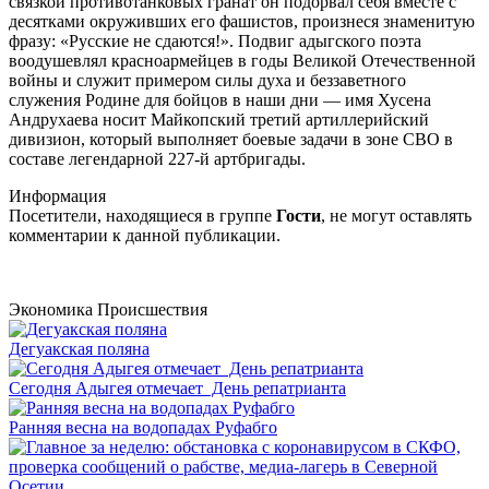
связкой противотанковых гранат он подорвал себя вместе с
десятками окруживших его фашистов, произнеся знаменитую
фразу: «Русские не сдаются!». Подвиг адыгского поэта
воодушевлял красноармейцев в годы Великой Отечественной
войны и служит примером силы духа и беззаветного
служения Родине для бойцов в наши дни — имя Хусена
Андрухаева носит Майкопский третий артиллерийский
дивизион, который выполняет боевые задачи в зоне СВО в
составе легендарной 227-й артбригады.
Информация
Посетители, находящиеся в группе
Гости
, не могут оставлять
комментарии к данной публикации.
Экономика
Происшествия
Дегуакская поляна
Сегодня Адыгея отмечает День репатрианта
Ранняя весна на водопадах Руфабго