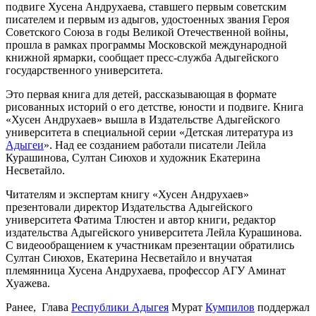
подвиге Хусена Андрухаева, ставшего первым советским
писателем и первым из адыгов, удостоенных звания Героя
Советского Союза в годы Великой Отечественной войны,
прошла в рамках программы Московской международной
книжной ярмарки, сообщает пресс-служба Адыгейского
государственного университета.
Это первая книга для детей, рассказывающая в формате
рисованных историй о его детстве, юности и подвиге. Книга
«Хусен Андрухаев» вышла в Издательстве Адыгейского
университета в специальной серии «Детская литература из
Адыгеи
». Над ее созданием работали писатели Лейла
Курашинова, Султан Сиюхов и художник Екатерина
Несветайло.
Читателям и экспертам книгу «Хусен Андрухаев»
презентовали директор Издательства Адыгейского
университета Фатима Тлюстен и автор книги, редактор
издательства Адыгейского университета Лейла Курашинова.
С видеообращением к участникам презентации обратились
Султан Сиюхов, Екатерина Несветайло и внучатая
племянница Хусена Андрухаева, профессор АГУ Аминат
Хуажева.
Ранее,
Глава
Республики Адыгея
Мурат
Кумпилов
поддержал