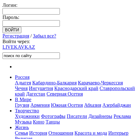
Логин:
Пароль:
Регистрация
/
Забыл все?
Войти через:
LIVE
KAVKAZ
Россия
Адыгея
Кабардино-Балкария
Карачаево-Черкессия
Чечня
Ингушетия
Краснодарский край
Ставропольский
край
Дагестан
Северная Осетия
В Мире
Грузия
Армения
Южная Осетия
Абхазия
Азербайджан
Творчество
Художники
Фотографы
Писатели
Дизайнеры
Реклама
Музыка
Кино
Танцы
Жизнь
Семья
История
Отношения
Красота и мода
Интерьер
Религия