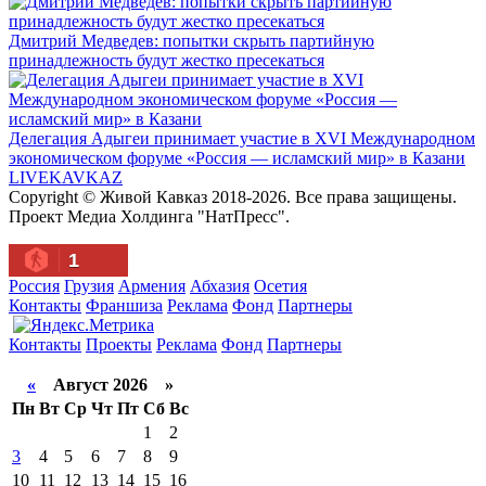
Дмитрий Медведев: попытки скрыть партийную
принадлежность будут жестко пресекаться
Делегация Адыгеи принимает участие в XVI Международном
экономическом форуме «Россия — исламский мир» в Казани
LIVE
KAVKAZ
Copyright © Живой Кавказ 2018-2026. Все права защищены.
Проект Медиа Холдинга "НатПресс".
1
Россия
Грузия
Армения
Абхазия
Осетия
Контакты
Франшиза
Реклама
Фонд
Партнеры
Контакты
Проекты
Реклама
Фонд
Партнеры
«
Август 2026 »
Пн
Вт
Ср
Чт
Пт
Сб
Вс
1
2
3
4
5
6
7
8
9
10
11
12
13
14
15
16