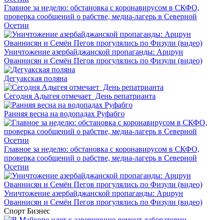
Главное за неделю: обстановка с коронавирусом в СКФО,
проверка сообщений о рабстве, медиа-лагерь в Северной
Осетии
Уничтожение азербайджанской пропаганды: Арцрун
Ованнисян и Семён Пегов прогулялись по Физули (видео)
Дегуакская поляна
Сегодня Адыгея отмечает День репатрианта
Ранняя весна на водопадах Руфабго
Главное за неделю: обстановка с коронавирусом в СКФО,
проверка сообщений о рабстве, медиа-лагерь в Северной
Осетии
Уничтожение азербайджанской пропаганды: Арцрун
Ованнисян и Семён Пегов прогулялись по Физули (видео)
Спорт
Бизнес