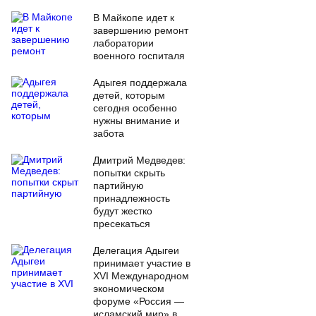
В Майкопе идет к
завершению ремонт
лаборатории
военного госпиталя
Адыгея поддержала
детей, которым
сегодня особенно
нужны внимание и
забота
Дмитрий Медведев:
попытки скрыть
партийную
принадлежность
будут жестко
пресекаться
Делегация Адыгеи
принимает участие в
XVI Международном
экономическом
форуме «Россия —
исламский мир» в