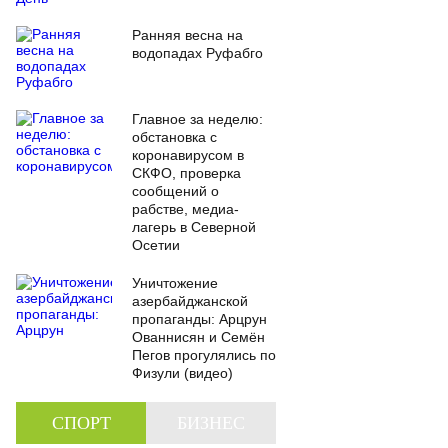
Ранняя весна на
водопадах Руфабго
Главное за неделю:
обстановка с
коронавирусом в
СКФО, проверка
сообщений о
рабстве, медиа-
лагерь в Северной
Осетии
Уничтожение
азербайджанской
пропаганды: Арцрун
Ованнисян и Семён
Пегов прогулялись по
Физули (видео)
СПОРТ
БИЗНЕС