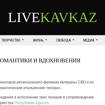
LIVE
KAVKAZ
ТВОРЧЕСТВО
ЖИЗНЬ
СВОБОДА
МЕДИА
РОМАНТИКИ И ВДОХНОВЕНИЯ
наторов регионального филиала ветераны СВО и их
омантические итальянские тенора».
ведения в исполнении трех теноров в сопровождении
оркестра
Республики Адыгея
.