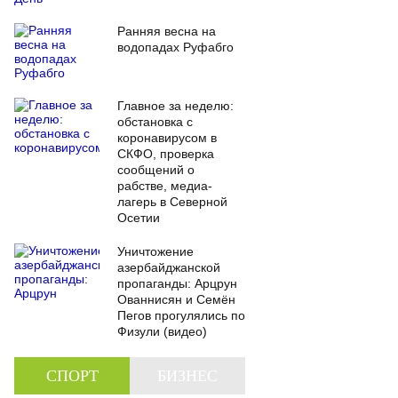
Ранняя весна на
водопадах Руфабго
Главное за неделю:
обстановка с
коронавирусом в
СКФО, проверка
сообщений о
рабстве, медиа-
лагерь в Северной
Осетии
Уничтожение
азербайджанской
пропаганды: Арцрун
Ованнисян и Семён
Пегов прогулялись по
Физули (видео)
СПОРТ
БИЗНЕС