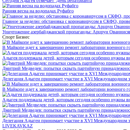
Сегодня Адыгея отмечает День репатрианта
Ранняя весна на водопадах Руфабго
Главное за неделю: обстановка с коронавирусом в СКФО, прове
Уничтожение азербайджанской пропаганды: Арцрун Ованнисян
Спорт
Бизнес
В Майкопе идет к завершению ремонт лаборатории военного г
Адыгея поддержала детей, которым сегодня особенно нужны в
Дмитрий Медведев: попытки скрыть партийную принадлежность
Делегация Адыгеи принимает участие в XVI Международном э
В Майкопе идет к завершению ремонт лаборатории военного г
Адыгея поддержала детей, которым сегодня особенно нужны в
Дмитрий Медведев: попытки скрыть партийную принадлежность
Делегация Адыгеи принимает участие в XVI Международном э
LIVE
KAVKAZ