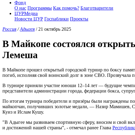
Фонд
О нас
Программы
Как помочь?
Благотварители
ЦУРМедиа
Новости ЦУР
Госпаблики
Проекты
Россия
/
Адыгея
/ 21 октябрь 2025
В Майкопе состоялся открыты
Лемеша
В Майкопе прошел открытый городской турнир по боксу памят
погиб, исполняя свой воинский долг в зоне СВО. Прозвучала 
В турнире приняли участие юноши 12–14 лет — будущие чемпио
представители администрации города, федерации бокса, супру
По итогам турнира победители и призёры были награждены по
майкопчан, получивших золотые медали, — Назир Мамишев, С
Куиз и Ислам Кушу.
"В Адыгее мы развиваем спортивную сферу, вносим и свой вкл
и достижений нашей страны", - отмечал ранее Глава
Республик