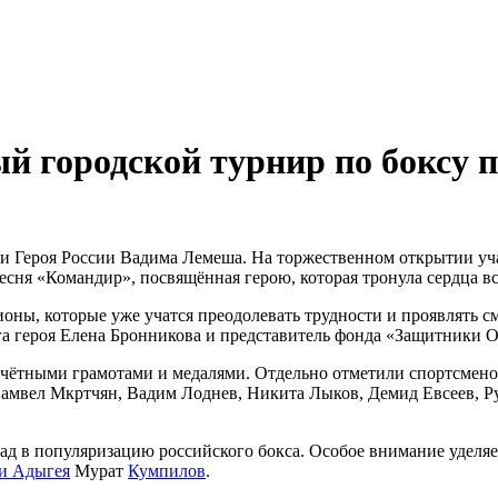
й городской турнир по боксу 
и Героя России Вадима Лемеша. На торжественном открытии уч
песня «Командир», посвящённая герою, которая тронула сердца 
ны, которые уже учатся преодолевать трудности и проявлять с
га героя Елена Бронникова и представитель фонда «Защитники О
чётными грамотами и медалями. Отдельно отметили спортсменов
амвел Мкртчян, Вадим Лоднев, Никита Лыков, Демид Евсеев, Р
ад в популяризацию российского бокса. Особое внимание уделя
и Адыгея
Мурат
Кумпилов
.