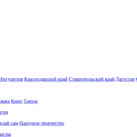
Ингушетия
Краснодарский край
Ставропольский край
Дагестан
зыка
Кино
Танцы
игия
елай сам
Народное творчество
ыслы