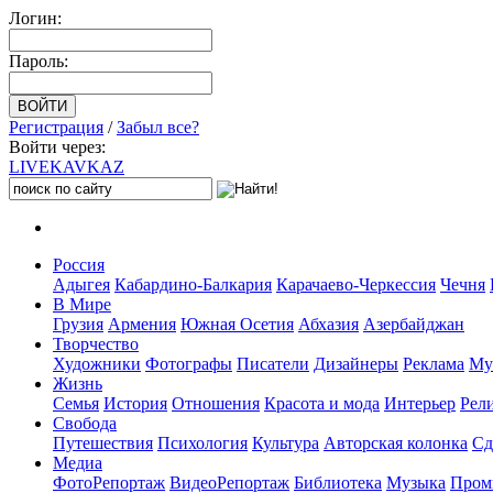
Логин:
Пароль:
Регистрация
/
Забыл все?
Войти через:
LIVE
KAVKAZ
Россия
Адыгея
Кабардино-Балкария
Карачаево-Черкессия
Чечня
В Мире
Грузия
Армения
Южная Осетия
Абхазия
Азербайджан
Творчество
Художники
Фотографы
Писатели
Дизайнеры
Реклама
Му
Жизнь
Семья
История
Отношения
Красота и мода
Интерьер
Рел
Свобода
Путешествия
Психология
Культура
Авторская колонка
Сд
Медиа
ФотоРепортаж
ВидеоРепортаж
Библиотека
Музыка
Пром