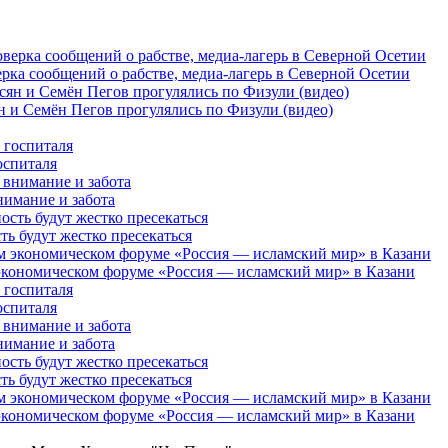
рка сообщений о рабстве, медиа-лагерь в Северной Осетии
 и Семён Пегов прогулялись по Физули (видео)
оспиталя
нимание и забота
 будут жестко пресекаться
кономическом форуме «Россия — исламский мир» в Казани
оспиталя
нимание и забота
 будут жестко пресекаться
кономическом форуме «Россия — исламский мир» в Казани