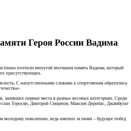
памяти Героя России Вадима
астники почтили минутой молчания память Вадима, который
всех присутствующих.
мелость. С напутственными словами к спортсменам обратились
течества».
, занявших первые места в разных весовых категориях. Среди
услан Торосян, Дмитрий Смирнов, Максим Дерибас, Джамбулат
ем молодому поколению, ведь именно за ними – будущее побед