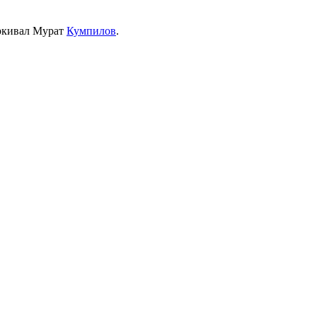
еркивал Мурат
Кумпилов
.