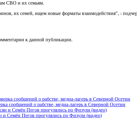
ам СВО и их семьям.
инов, их семей, ищем новые форматы взаимодействия", - подч
 комментарии к данной публикации.
рка сообщений о рабстве, медиа-лагерь в Северной Осетии
 и Семён Пегов прогулялись по Физули (видео)