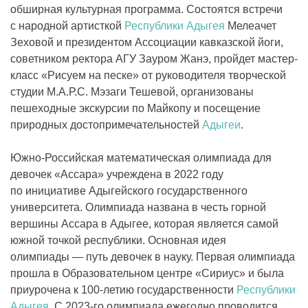
обширная культурная программа. Состоятся встречи
с народной артисткой
Республики Адыгея
Мелеачет
Зеховой и президентом Ассоциации кавказской йоги,
советником ректора АГУ Зауром Жанэ, пройдет мастер-
класс «Рисуем на песке» от руководителя творческой
студии М.А.Р.С. Мэзаги Тешевой, организованы
пешеходные экскурсии по Майкопу и посещение
природных достопримечательностей
Адыгеи
.
Южно-Российская математическая олимпиада для
девочек «Ассара» учреждена в 2022 году
по инициативе Адыгейского государственного
университета. Олимпиада названа в честь горной
вершины Ассара в Адыгее, которая является самой
южной точкой республики. Основная идея
олимпиады — путь девочек в науку. Первая олимпиада
прошла в Образовательном центре «Сириус» и была
приурочена к 100-летию государственности
Республики
Адыгея
. С 2023-го олимпиада ежегодно проводится