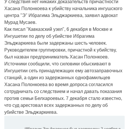
У следствия нет никаких доказательств причастности
Хасана Полонкоева к убийству начальника ингушского
центра "Э" Ибрагима Эльджаркиева, заявил адвокат
Мурад Мусаев.
Как писал "Кавказский узел", 6 декабря в Москве и
Ингушетии по делу об убийстве Ибрагима
Эльджаркиева были задержаны шесть человек.
Руководителем группировки, причастной к убийству,
был назван предприниматель Хасан Полонкоев.
Источники сообщили, что силовики обыскивают в
Ингушетии сеть принадлежащих ему автозаправочных
станций, а один из задержанных однофамильцев
Хасана Полонкоева во время допроса согласился
сотрудничать со следствием и начал давать показания
против семьи Белхароевых. 7 декабря стало известно,
что суд арестовал всех задержанных по делу об
убийстве Эльджаркиева.
Ибрагим Эльджаркиев был застрелен 2 ноября в