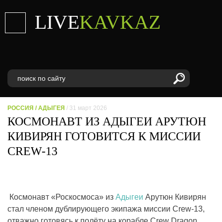
LIVE
KAVKAZ
РОССИЯ
/
АДЫГЕЯ
/ 31 март 2026
КОСМОНАВТ ИЗ АДЫГЕИ АРУТЮН
КИВИРЯН ГОТОВИТСЯ К МИССИИ
CREW-13
Космонавт «Роскосмоса» из
Адыгеи
Арутюн Кивирян
стал членом дублирующего экипажа миссии Crew-13,
отважно готовясь к полёту на корабле Crew Dragon.