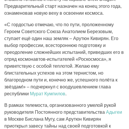
Предварительный старт назначен на конец этого года,
ознаменовав новую веху в освоении космоса.
«С гордостью отмечаю, что по пути, проложенному
Героем Советского Союза Анатолием Березовым,
ступает ещё один наш земляк – Арутюн Кивирян. Его
выбор профессии, всестороннюю подготовку и
преодоление сложнейших испытаний, приведших его в
отряд космонавтов-испытателей «Роскосмоса», я
приветствую с особой теплотой. Желаю ему
блистательных успехов на этом тернистом, но
благородном пути и, конечно же, успешного полёта к
звёздам!» – подчеркнул с воодушевлением глава
республики
Мурат Кумпилов
.
В рамках телемоста, организованного умелой рукой
руководителя Постоянного представительства
Адыгеи
в Москве Бислана Мугу, сам Арутюн Кивирян
приоткрыл завесу тайны над своей подготовкой к