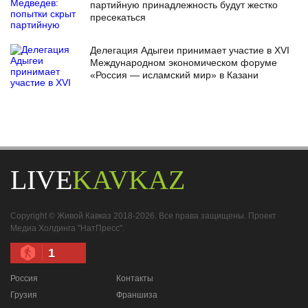
партийную принадлежность будут жестко
пресекаться
Делегация Адыгеи принимает участие в XVI
Международном экономическом форуме
«Россия — исламский мир» в Казани
LIVE
KAVKAZ
Copyright © Живой Кавказ 2018-2026. Все права защищены. Проект
Медиа Холдинга "НатПресс".
1
Россия
Контакты
Грузия
Франшиза