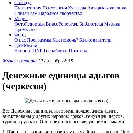
Свобода
Путешествия
Психология
Культура
Авторская колонка
Сделай сам
Народное творчество
Медиа
ФотоРепортаж
ВидеоРепортаж
Библиотека
Музыка
Промыслы
Фонд
О нас
Программы
Как помочь?
Благотварители
ЦУРМедиа
Новости ЦУР
Госпаблики
Проекты
Жизнь
/
История
/ 27 декабрь 2019
Денежные единицы адыгов
(черкесов)
Все Денежные единицы, которыми пользовались адыги,
заимствованы у других народов: греков, генуэзцев, персов,
турков и русских. Они представлены следующими знаками:
1.
Парэ
— название встречается у натухайцев — адыгов. Оно