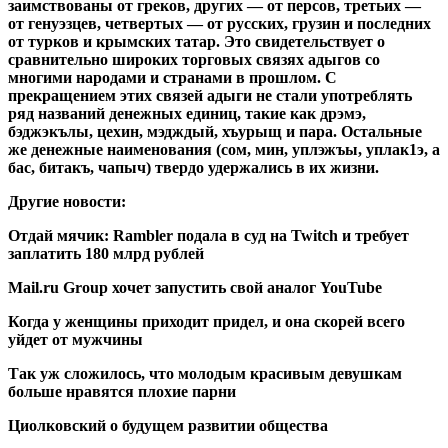
заимствованы от греков, других — от персов, третьих —
от генуэзцев, четвертых — от русских, грузин и последних
от турков и крымских татар. Это свидетельствует о
сравнительно широких торговых связях адыгов со
многими народами и странами в прошлом. С
прекращением этих связей адыги не стали употреблять
ряд названий денежных единиц, такие как дрэмэ,
бэджэкълы, цехин, мэдждый, хъурыщ и пара. Остальные
же денежные наименования (сом, мин, уплэжъы, уплак1э, а
бас, битакъ, чапыч) твердо удержались в их жизни.
Другие новости:
Отдай мячик: Rambler подала в суд на Twitch и требует
заплатить 180 млрд рублей
Mail.ru Group хочет запустить свой аналог YouTube
Когда у женщины приходит придел, и она скорей всего
уйдет от мужчины
Так уж сложилось, что молодым красивым девушкам
больше нравятся плохие парни
Циолковский о будущем развитии общества