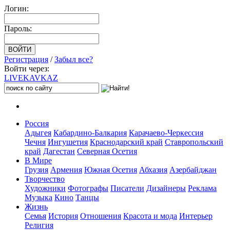
Логин:
Пароль:
Регистрация
/
Забыл все?
Войти через:
LIVE
KAVKAZ
Россия
Адыгея
Кабардино-Балкария
Карачаево-Черкессия
Чечня
Ингушетия
Краснодарский край
Ставропольский
край
Дагестан
Северная Осетия
В Мире
Грузия
Армения
Южная Осетия
Абхазия
Азербайджан
Творчество
Художники
Фотографы
Писатели
Дизайнеры
Реклама
Музыка
Кино
Танцы
Жизнь
Семья
История
Отношения
Красота и мода
Интерьер
Религия