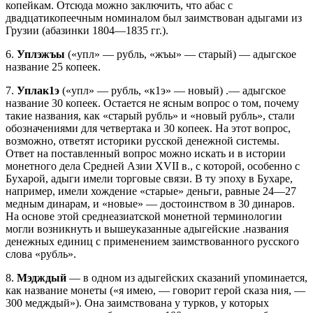
копейкам. Отсюда можно заключить, что абас с
двадцатикопеечным номиналом был заимствован адыгами из
Грузии (абазинки 1804—1835 гг.).
6.
Уплэжъы
(«упл» — рубль, «жъы» — старый) — адыгское
название 25 копеек.
7.
Уплак1э
(«упл» — рубль, «к1э» — новый) .— адыгское
название 30 копеек. Остается не ясным вопрос о том, почему
такие названия, как «старый рубль» и «новый рубль», стали
обозначениями для четвертака и 30 копеек. На этот вопрос,
возможно, ответят историки русской денежной системы.
Ответ на поставленный вопрос можно искать и в истории
монетного дела Средней Азии XVII в., с которой, особенно с
Бухарой, адыги имели торговые связи. В ту эпоху в Бухаре,
например, имели хождение «старые» деньги, равные 24—27
медным динарам, и «новые» — достоинством в 30 динаров.
На основе этой среднеазиатской монетной терминологии
могли возникнуть и вышеуказанные адыгейские .названия
денежных единиц с применением заимствованного русского
слова «рубль».
8.
Мэдждый
— в одном из адыгейских сказаний упоминается,
как название монеты («я имею, — говорит герой сказа ния, —
300 медждый»). Она заимствована у турков, у которых