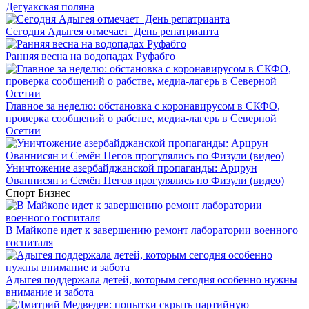
Дегуакская поляна
Сегодня Адыгея отмечает День репатрианта
Ранняя весна на водопадах Руфабго
Главное за неделю: обстановка с коронавирусом в СКФО,
проверка сообщений о рабстве, медиа-лагерь в Северной
Осетии
Уничтожение азербайджанской пропаганды: Арцрун
Ованнисян и Семён Пегов прогулялись по Физули (видео)
Спорт
Бизнес
В Майкопе идет к завершению ремонт лаборатории военного
госпиталя
Адыгея поддержала детей, которым сегодня особенно нужны
внимание и забота