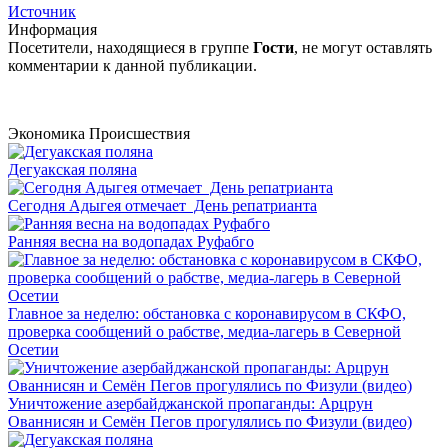
Источник
Информация
Посетители, находящиеся в группе
Гости
, не могут оставлять
комментарии к данной публикации.
Экономика
Происшествия
Дегуакская поляна
Сегодня Адыгея отмечает День репатрианта
Ранняя весна на водопадах Руфабго
Главное за неделю: обстановка с коронавирусом в СКФО,
проверка сообщений о рабстве, медиа-лагерь в Северной
Осетии
Уничтожение азербайджанской пропаганды: Арцрун
Ованнисян и Семён Пегов прогулялись по Физули (видео)