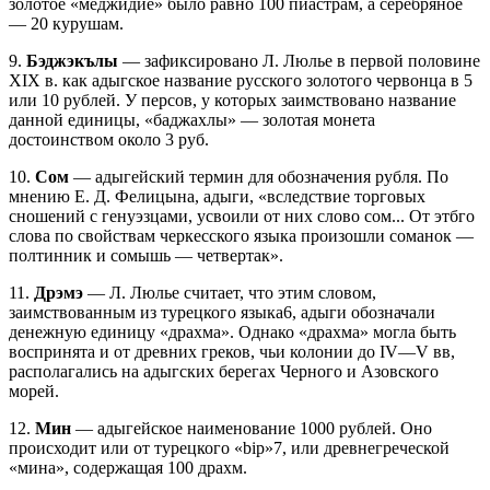
золотое «меджидие» было равно 100 пиастрам, а серебряное
— 20 курушам.
9.
Бэджэкълы
— зафиксировано Л. Люлье в первой половине
XIX в. как адыгское название русского золотого червонца в 5
или 10 рублей. У персов, у которых заимствовано название
данной единицы, «баджахлы» — золотая монета
достоинством около 3 руб.
10.
Сом
— адыгейский термин для обозначения рубля. По
мнению Е. Д. Фелицына, адыги, «вследствие торговых
сношений с генуэзцами, усвоили от них слово сом... От этбго
слова по свойствам черкесского языка произошли соманок —
полтинник и сомышь — четвертак».
11.
Дрэмэ
— Л. Люлье считает, что этим словом,
заимствованным из турецкого языка6, адыги обозначали
денежную единицу «драхма». Однако «драхма» могла быть
воспринята и от древних греков, чьи колонии до IV—V вв,
располагались на адыгских берегах Черного и Азовского
морей.
12.
Мин
— адыгейское наименование 1000 рублей. Оно
происходит или от турецкого «bip»7, или древнегреческой
«мина», содержащая 100 драхм.