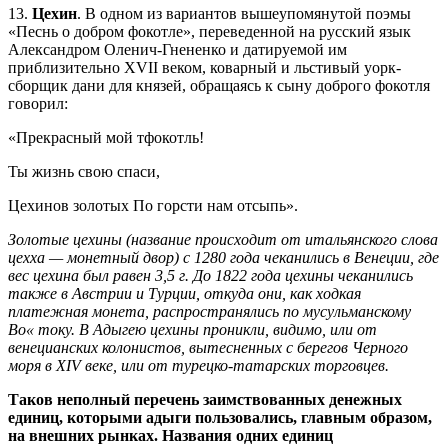
13.
Цехин
. В одном из вариантов вышеупомянутой поэмы
«Песнь о добром фокотле», переведенной на русский язык
Александром Оленич-Гнененко и датируемой им
приблизительно XVII веком, коварный и льстивый уорк-
сборщик дани для князей, обращаясь к сыну доброго фокотля
говорил:
«Прекрасный мой тфокотль!
Ты жизнь свою спаси,
Цехинов золотых По горсти нам отсыпь».
Золотые цехины (название происходит от итальянского слова
цехха — монетный двор) с 1280 года чеканились в Венеции, где
вес цехина был равен 3,5 г. До 1822 года цехины чеканились
также в Австрии и Турции, откуда они, как ходкая
платежная монета, распространялись по мусульманскому
Во« току. В Адыгею цехины проникли, видимо, или от
венецианских колонистов, вытесненных с берегов Черного
моря в XIV веке, или от турецко-татарских торговцев.
Таков неполный перечень заимствованных денежных
единиц, которыми адыги пользовались, главным образом,
на внешних рынках. Названия одних единиц