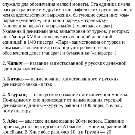
служило для обозначения мелкой монеты. Эта единица имела
распространение и у других этнографических групп адыгов, о
чем свидетельствуют выражения, бытующие среди них: «зы-
парый» («ничего», «ни одной пара»), «пэрэныкъу»
(«половина пара») и «пэрэжъый» («маленькая пара»).
Указанный денежный знак заимствован от турков, у которых
он с 'конца XVII в. стал служить основной денежной
единицей в 1/40 пиастра. «Пара» заимствована от турков и
абхазами. Последние до сих пор употребляют ее для
обозначения денег («апара») и бумажника («апаратра»).
2.
Чапыч
— название заимствованной у русских денежной
единицы «копейка».
3.
Битакъ
— наименование заимствованного у русских
денежного знака «пятак».
4.
Хъурыщ
— шапсугское название пятикопеечной монеты.
По-видимому, оно происходит от наименования турецкой
денежной единицы «куруш», равной 1/100 лиры, т. е. од-,
ному пиастру.
5.
Абае
— адыгское наименование 20-ти копеек. Название
происходит от персидского «А'ббаси» — монеты, равной 60
копейкам. В Хиве абас равнялся 10, а в Грузии — 20