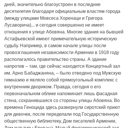
дней, значительно благоустроен в последние
десятилетия благодаря официальным властям города
(между улицами Мовсеса Хоренаци и Григора
Лусаворича)... и сегодня совершенно не имеет
отношения к улице Абовяна. Многие здания на бывшей
Астафьевской имеют примечательную историческую
судьбу. Например, в самом начале улицы после
провозглашения независимости Армении в 1918 году
располагалось правительство страны. А здание
напротив – там, где сейчас находится Концертный зал
им. Арно Бабаджаняна, – было отведено под Мужскую
гимназию и являло собой прямоугольный комплекс с
внутренним двориком. Правда, сегодня о его
первоначальном облике напоминает лишь фасадная
стена, сохранившаяся со стороны улицы Абовяна. Во
времена Геноцида здесь развернули сиротский приют
для девочек, после переделали под Государственную
общественную библиотеку, Дом писателей Армении,
Дом культуры Еревана, Малый филармонический зал...