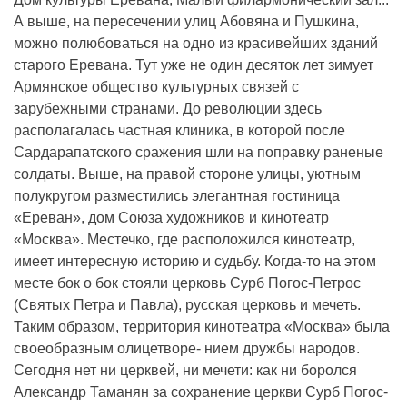
А выше, на пересечении улиц Абовяна и Пушкина,
можно полюбоваться на одно из красивейших зданий
старого Еревана. Тут уже не один десяток лет зимует
Армянское общество культурных связей с
зарубежными странами. До революции здесь
располагалась частная клиника, в которой после
Сардарапатского сражения шли на поправку раненые
солдаты. Выше, на правой стороне улицы, уютным
полукругом разместились элегантная гостиница
«Ереван», дом Союза художников и кинотеатр
«Москва». Местечко, где расположился кинотеатр,
имеет интересную историю и судьбу. Когда-то на этом
месте бок о бок стояли церковь Сурб Погос-Петрос
(Святых Петра и Павла), русская церковь и мечеть.
Таким образом, территория кинотеатра «Москва» была
своеобразным олицетворе- нием дружбы народов.
Сегодня нет ни церквей, ни мечети: как ни боролся
Александр Таманян за сохранение церкви Сурб Погос-