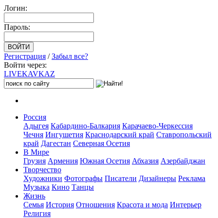
Логин:
Пароль:
Регистрация
/
Забыл все?
Войти через:
LIVE
KAVKAZ
Россия
Адыгея
Кабардино-Балкария
Карачаево-Черкессия
Чечня
Ингушетия
Краснодарский край
Ставропольский
край
Дагестан
Северная Осетия
В Мире
Грузия
Армения
Южная Осетия
Абхазия
Азербайджан
Творчество
Художники
Фотографы
Писатели
Дизайнеры
Реклама
Музыка
Кино
Танцы
Жизнь
Семья
История
Отношения
Красота и мода
Интерьер
Религия