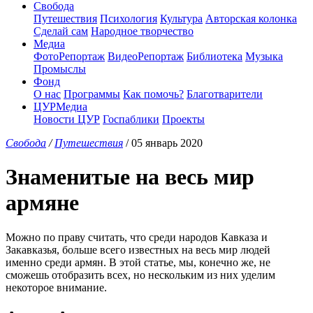
Свобода
Путешествия
Психология
Культура
Авторская колонка
Сделай сам
Народное творчество
Медиа
ФотоРепортаж
ВидеоРепортаж
Библиотека
Музыка
Промыслы
Фонд
О нас
Программы
Как помочь?
Благотварители
ЦУРМедиа
Новости ЦУР
Госпаблики
Проекты
Свобода
/
Путешествия
/ 05 январь 2020
Знаменитые на весь мир
армяне
Можно по праву считать, что среди народов Кавказа и
Закавказья, больше всего известных на весь мир людей
именно среди армян. В этой статье, мы, конечно же, не
сможешь отобразить всех, но нескольким из них уделим
некоторое внимание.