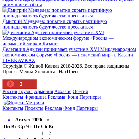
внимание и забота
Дмитрий Медведев: попытки скрыть партийную
принадлежность будут жестко пресекаться
Делегация Адыгеи принимает участие в XVI Международном
экономическом форуме «Россия — исламский мир» в Казани
LIVE
KAVKAZ
Copyright © Живой Кавказ 2018-2026. Все права защищены.
Проект Медиа Холдинга "НатПресс".
3
Россия
Грузия
Армения
Абхазия
Осетия
Контакты
Франшиза
Реклама
Фонд
Партнеры
Контакты
Проекты
Реклама
Фонд
Партнеры
«
Август 2026 »
Пн
Вт
Ср
Чт
Пт
Сб
Вс
1
2