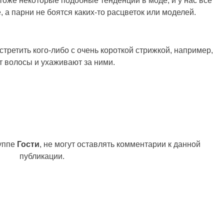
 тоже некоторые подобные тенденции в моде, и у нас все
 а парни не боятся каких-то расцветок или моделей.
стретить кого-либо с очень короткой стрижкой, например,
т волосы и ухаживают за ними.
руппе
Гости
, не могут оставлять комментарии к данной
публикации.