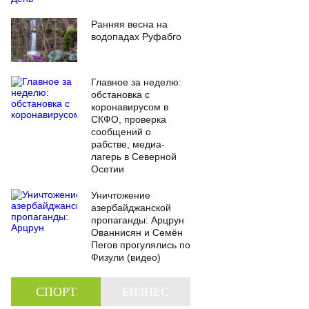
Ранняя весна на
водопадах Руфабго
Главное за неделю:
обстановка с
коронавирусом в
СКФО, проверка
сообщений о
рабстве, медиа-
лагерь в Северной
Осетии
Уничтожение
азербайджанской
пропаганды: Арцрун
Ованнисян и Семён
Пегов прогулялись по
Физули (видео)
СПОРТ
БИЗНЕС