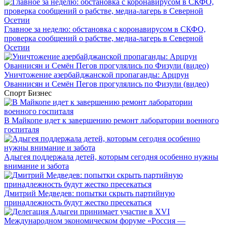
Главное за неделю: обстановка с коронавирусом в СКФО,
проверка сообщений о рабстве, медиа-лагерь в Северной
Осетии
Уничтожение азербайджанской пропаганды: Арцрун
Ованнисян и Семён Пегов прогулялись по Физули (видео)
Спорт
Бизнес
В Майкопе идет к завершению ремонт лаборатории военного
госпиталя
Адыгея поддержала детей, которым сегодня особенно нужны
внимание и забота
Дмитрий Медведев: попытки скрыть партийную
принадлежность будут жестко пресекаться