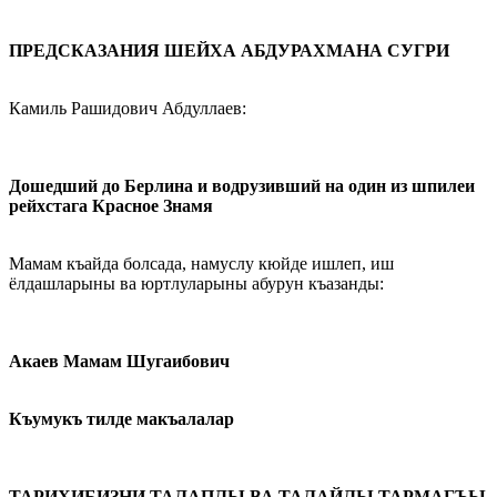
ПРЕДСКАЗАНИЯ ШЕЙХА АБДУРАХМАНА СУГРИ
Камиль Рашидович Абдуллаев:
Дошедший до Берлина и водрузивший на один из шпилеи
рейхстага Красное Знамя
Мамам къайда болсада, намуслу кюйде ишлеп, иш
ёлдашларыны ва юртлуларыны абурун къазанды:
Акаев Мамам Шугаибович
Къумукъ тилде макъалалар
ТАРИХИБИЗНИ ТАЛАПЛЫ ВА ТАЛАЙЛЫ ТАРМАГЪЫ