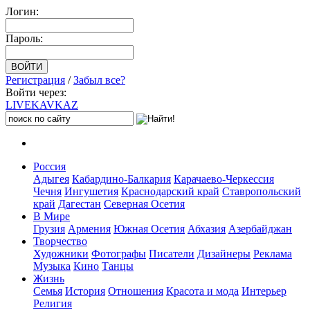
Логин:
Пароль:
Регистрация
/
Забыл все?
Войти через:
LIVE
KAVKAZ
Россия
Адыгея
Кабардино-Балкария
Карачаево-Черкессия
Чечня
Ингушетия
Краснодарский край
Ставропольский
край
Дагестан
Северная Осетия
В Мире
Грузия
Армения
Южная Осетия
Абхазия
Азербайджан
Творчество
Художники
Фотографы
Писатели
Дизайнеры
Реклама
Музыка
Кино
Танцы
Жизнь
Семья
История
Отношения
Красота и мода
Интерьер
Религия