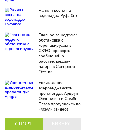
Ранняя весна на
водопадах Руфабго
Главное за неделю:
обстановка с
коронавирусом в
СКФО, проверка
сообщений о
рабстве, медиа-
лагерь в Северной
Осетии
Уничтожение
азербайджанской
пропаганды: Арцрун
Ованнисян и Семён
Пегов прогулялись по
Физули (видео)
СПОРТ
БИЗНЕС