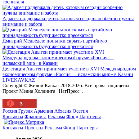
госпиталя
Адыгея поддержала детей, которым сегодня особенно нужны
внимание и забота
Дмитрий Медведев: попытки скрыть партийную
принадлежность будут жестко пресекаться
Делегация Адыгеи принимает участие в XVI Международном
экономическом форуме «Россия — исламский мир» в Казани
LIVE
KAVKAZ
Copyright © Живой Кавказ 2018-2026. Все права защищены.
Проект Медиа Холдинга "НатПресс".
3
Россия
Грузия
Армения
Абхазия
Осетия
Контакты
Франшиза
Реклама
Фонд
Партнеры
Контакты
Проекты
Реклама
Фонд
Партнеры