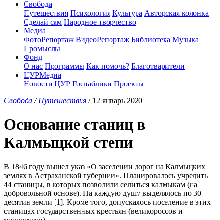
Свобода
Путешествия
Психология
Культура
Авторская колонка
Сделай сам
Народное творчество
Медиа
ФотоРепортаж
ВидеоРепортаж
Библиотека
Музыка
Промыслы
Фонд
О нас
Программы
Как помочь?
Благотварители
ЦУРМедиа
Новости ЦУР
Госпаблики
Проекты
Свобода
/
Путешествия
/ 12 январь 2020
Основание станиц в
Калмыцкой степи
В 1846 году вышел указ «О заселении дорог на Калмыцких
землях в Астраханской губернии». Планировалось учредить
44 станицы, в которых позволили селиться калмыкам (на
добровольной основе). На каждую душу выделялось по 30
десятин земли [1]. Кроме того, допускалось поселение в этих
станицах государственных крестьян (великороссов и
малороссов).