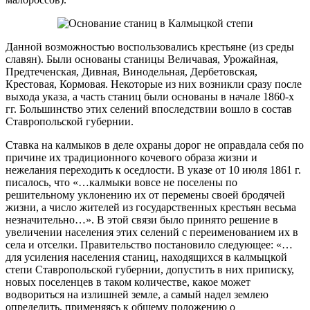
Данной возможностью воспользовались крестьяне (из среды
славян). Были основаны станицы Величавая, Урожайная,
Предтеченская, Дивная, Винодельная, Дербетовская,
Крестовая, Кормовая. Некоторые из них возникли сразу после
выхода указа, а часть станиц были основаны в начале 1860-х
гг. Большинство этих селений впоследствии вошло в состав
Ставропольской губернии.
Ставка на калмыков в деле охраны дорог не оправдала себя по
причине их традиционного кочевого образа жизни и
нежелания переходить к оседлости. В указе от 10 июля 1861 г.
писалось, что «…калмыки вовсе не поселены по
решительному уклонению их от перемены своей бродячей
жизни, а число жителей из государственных крестьян весьма
незначительно…». В этой связи было принято решение в
увеличении населения этих селений с переименованием их в
села и отселки. Правительство постановило следующее: «…
для усиления населения станиц, находящихся в калмыцкой
степи Ставропольской губернии, допустить в них приписку,
новых поселенцев в таком количестве, какое может
водвориться на излишней земле, а самый надел землею
определить, применяясь к общему положению о