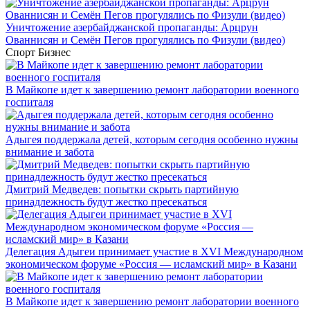
Уничтожение азербайджанской пропаганды: Арцрун
Ованнисян и Семён Пегов прогулялись по Физули (видео)
Спорт
Бизнес
В Майкопе идет к завершению ремонт лаборатории военного
госпиталя
Адыгея поддержала детей, которым сегодня особенно нужны
внимание и забота
Дмитрий Медведев: попытки скрыть партийную
принадлежность будут жестко пресекаться
Делегация Адыгеи принимает участие в XVI Международном
экономическом форуме «Россия — исламский мир» в Казани
В Майкопе идет к завершению ремонт лаборатории военного