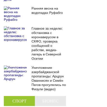
Ранняя весна на
водопадах Руфабго
Главное за неделю:
обстановка с
коронавирусом в
СКФО, проверка
сообщений о
рабстве, медиа-
лагерь в Северной
Осетии
Уничтожение
азербайджанской
пропаганды: Арцрун
Ованнисян и Семён
Пегов прогулялись по
Физули (видео)
СПОРТ
БИЗНЕС