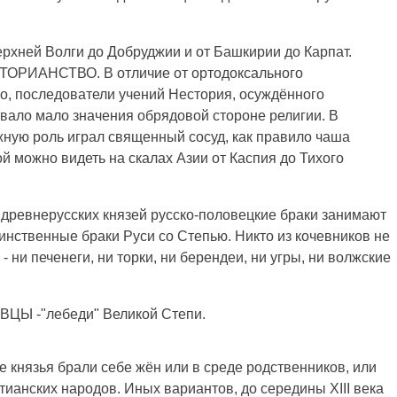
рхней Волги до Добруджии и от Башкирии до Карпат.
ТОРИАНСТВО. В отличие от ортодоксального
го, последователи учений Нестория, осуждённого
авало мало значения обрядовой стороне религии. В
жную роль играл священный сосуд, как правило чаша
ой можно видеть на скалах Азии от Каспия до Тихого
древнерусских князей русско-половецкие браки занимают
динственные браки Руси со Степью. Никто из кочевников не
 ни печенеги, ни торки, ни берендеи, ни угры, ни волжские
е князья брали себе жён или в среде родственников, или
тианских народов. Иных вариантов, до середины XIII века