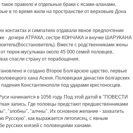
 такое правило и отдельные браки с ясами-аланами,
рые в то время жили на пространстве от верховьев Дона
их контактах и симпатиях отдавали явное предпочтение
нке - дочери АТРАКА, сестре КОНЧАКА и внучке ШАРУКАНА
троитель(Восстановитель). Вместе с родственниками жены
 от тюрок-мусульман около 45 000 семей половцев,
вах спасли страну от порабощения.
ановлено и создано Второе Болгарское царство, первые
половецкого хана Асеня. Половецкая династия болгарских
е падения Константинополя под ударами крестоносцев.
Руси начинается в 1056 году. Под этой датой в "ПОВЕСТИ
ая запись. Где половцы предстают предшественниками
ы", "злобны", "алчны". Их основное желание - захватить
лю Русскую", как выражается летописец, с явным
е русских князей с половецкими ханами.