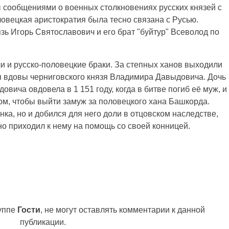
 сообщениями о военных столкновениях русских князей с
оловецкая аристократия была тесно связана с Русью.
ь Игорь Святославович и его брат "буйтур" Всеволод по
 и русско-половецкие браки. За степных ханов выходили
ия вдовы черниговского князя Владимира Давыдовича. Дочь
вича овдовела в 1 151 году, когда в битве погиб её муж, и
ом, чтобы выйти замуж за половецкого хана Башкорда.
ка, но и добился для него доли в отцовском наследстве,
но приходил к нему на помощь со своей конницей.
руппе
Гости
, не могут оставлять комментарии к данной
публикации.