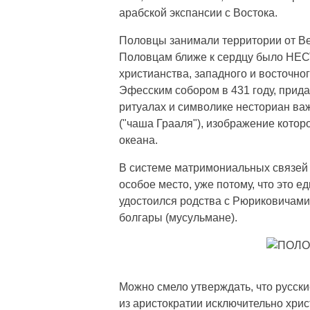
арабской экспансии с Востока.
Половцы занимали территории от Ве
Половцам ближе к сердцу было НЕС
христианства, западного и восточно
Эфесским собором в 431 году, прид
ритуалах и символике несториан ва
("чаша Грааля"), изображение котор
океана.
В системе матримониальных связей 
особое место, уже потому, что это е
удостоился родства с Рюриковичами -
болгары (мусульмане).
Можно смело утверждать, что русски
из аристократии исключительно хрис