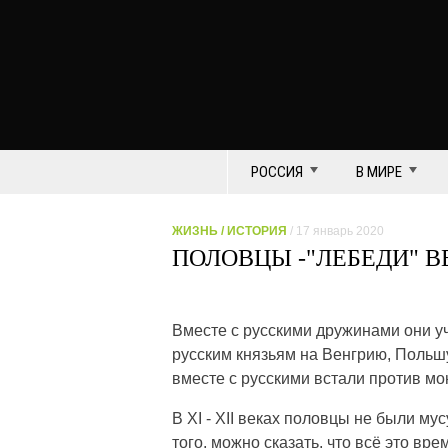
РОССИЯ
В МИРЕ
ЖИЗНЬ
/
ИСТОРИЯ
/ 17 январь 2020
ПОЛОВЦЫ -"ЛЕБЕДИ" В
Вместе с русскими дружинами они у
русским князьям на Венгрию, Польшу
вместе с русскими встали против мо
В XI - XII веках половцы не были м
того, можно сказать, что всё это в