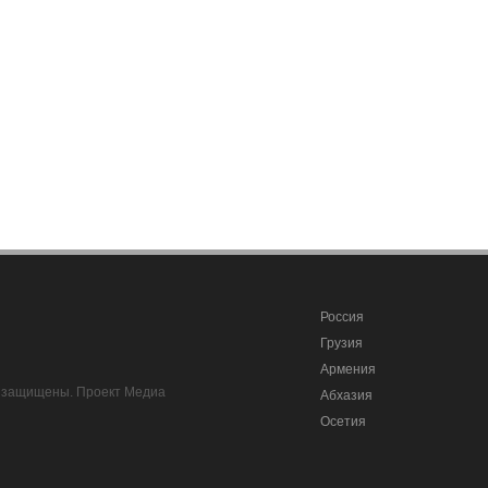
Россия
Грузия
Армения
ва защищены. Проект Медиа
Абхазия
Осетия