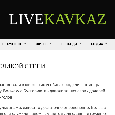
LIVE
KAVKAZ
ТВОРЧЕСТВО
ЖИЗНЬ
СВОБОДА
МЕДИА
ЕЛИКОЙ СТЕПИ.
частвовали в княжеских усобицах, ходили в помощь
, Волжскую Булгарию, выдавали за них своих дочерей;
нголов.
усульманами, известно достаточно определённо. Больше
ремя они служили надёжным щитом для славян и грузин от