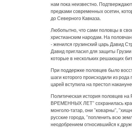
нам пока неизвестно. Подтверждают
предками современных осетин, кото
до Северного Кавказа.
Любопытно, что сами половцы в сво
христианским народам. На половча
- женился грузинский царь Давид С
Давид пригласил для защиты Грузии
которые в нескольких решающих бит
При поддержке половцев было восст
шаги которого происходили из рода 
царей вступила на престол наканун
Политическая история половцев на 
ВРЕМЕННЫХ ЛЕТ" сохранилась кратк
монголо-татар, они "коварны", "хищн
русские города, "попленить всю зем
неодобрением относившийся к дружб