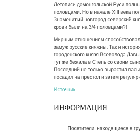
Летописи домонгольской Руси полны
половцами. Но в начале XIII века п
Знаменитый новгород-северский княз
крови были на 3/4 половцами?!
Мирным отношениям способствовали
замуж русские княжны. Так и истор
городенского князя Всеволода Давыдо
тут же бежала в Степь со своим сын
Последний не только вырастил пасын
посадил на престол и затем регуляр
Источник
ИНФОРМАЦИЯ
Посетители, находящиеся в г