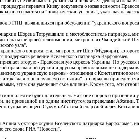
оставить независимость украинской церкви. 31 декабря глава 
 процедуры передачи Киеву документа о независимости Правос
кратно ссылается на "политические условия", указывая на жест
к в ГПЦ, выявившихся при обсуждении "украинского вопроса"
риархии Шорена Тетруашвили и местоблюститель патриарха, ми
итель патриаршей телекомпании, митрополит Чкондийский Петр
ского узла".
украинского вопроса, стал митрополит Шио (Муджири), которо
ся поддержать решение Вселенского патриарха Варфоломея.
е признает вторую - Православную церковь Украины. Но русская ц
кой православной церкви и другим православным не поддержива
ависимую украинскую церковь - отношения с Константинополем 
 так "давно не в лучшем состоянии", это вряд ли приведет, счи
рквями, этим она уменьшит свое влияние. Кроме того, эти отно
тинополем не будет длительным. На фоне споров о признании у
и, не признанной ни одним институтом за пределами Абхазии. Те
еменно управляющего Сухумо-Абхазской епархией иерея Виссари
 Аплиа в октябре осудил Вселенского патриарха Варфоломея, н
о его слова РИА "Новости".