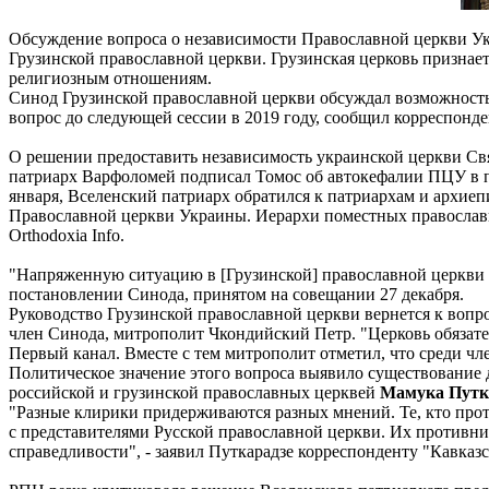
Обсуждение вопроса о независимости Православной церкви Ук
Грузинской православной церкви. Грузинская церковь призна
религиозным отношениям.
Синод Грузинской православной церкви обсуждал возможность
вопрос до следующей сессии в 2019 году, сообщил корреспонден
О решении предоставить независимость украинской церкви Свя
патриарх Варфоломей подписал Томос об автокефалии ПЦУ в п
января, Вселенский патриарх обратился к патриархам и архи
Православной церкви Украины. Иерархи поместных православн
Orthodoxia Info.
"Напряженную ситуацию в [Грузинской] православной церкви 
постановлении Синода, принятом на совещании 27 декабря.
Руководство Грузинской православной церкви вернется к воп
член Синода, митрополит Чкондийский Петр. "Церковь обязате
Первый канал. Вместе с тем митрополит отметил, что среди чл
Политическое значение этого вопроса выявило существование 
российской и грузинской православных церквей
Мамука Путк
"Разные клирики придерживаются разных мнений. Те, кто прот
с представителями Русской православной церкви. Их противни
справедливости", - заявил Путкарадзе корреспонденту "Кавказс