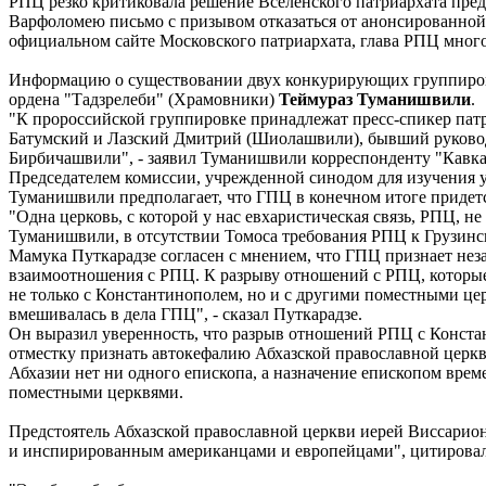
РПЦ резко критиковала решение Вселенского патриархата пред
Варфоломею письмо с призывом отказаться от анонсированной
официальном сайте Московского патриархата, глава РПЦ много
Информацию о существовании двух конкурирующих группирово
ордена "Тадзрелеби" (Храмовники)
Теймураз Туманишвили
.
"К пророссийской группировке принадлежат пресс-спикер пат
Батумский и Лазский Дмитрий (Шиолашвили), бывший руковод
Бирбичашвили", - заявил Туманишвили корреспонденту "Кавказ
Председателем комиссии, учрежденной синодом для изучения 
Туманишвили предполагает, что ГПЦ в конечном итоге придет
"Одна церковь, с которой у нас евхаристическая связь, РПЦ, н
Туманишвили, в отсутствии Томоса требования РПЦ к Грузинс
Мамука Путкарадзе согласен с мнением, что ГПЦ признает нез
взаимоотношения с РПЦ. К разрыву отношений с РПЦ, которые и
не только с Константинополем, но и с другими поместными це
вмешивалась в дела ГПЦ", - сказал Путкарадзе.
Он выразил уверенность, что разрыв отношений РПЦ с Констан
отместку признать автокефалию Абхазской православной церкв
Абхазии нет ни одного епископа, а назначение епископом вр
поместными церквями.
Предстоятель Абхазской православной церкви иерей Виссарион
и инспирированным американцами и европейцами", цитировал