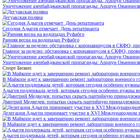
Уничтожение азербайджанской пропаганды: Арцрун Ованнисян
Дегуакская поляна
Сегодня Адыгея отмечает День репатрианта
Ранняя весна на водопадах Руфабго
Главное за неделю: обстановка с коронавирусом в СКФО, прове
Уничтожение азербайджанской пропаганды: Арцрун Ованнисян
Спорт
Бизнес
В Майкопе идет к завершению ремонт лаборатории военного г
Адыгея поддержала детей, которым сегодня особенно нужны в
Дмитрий Медведев: попытки скрыть партийную принадлежность
Делегация Адыгеи принимает участие в XVI Международном э
В Майкопе идет к завершению ремонт лаборатории военного г
Адыгея поддержала детей, которым сегодня особенно нужны в