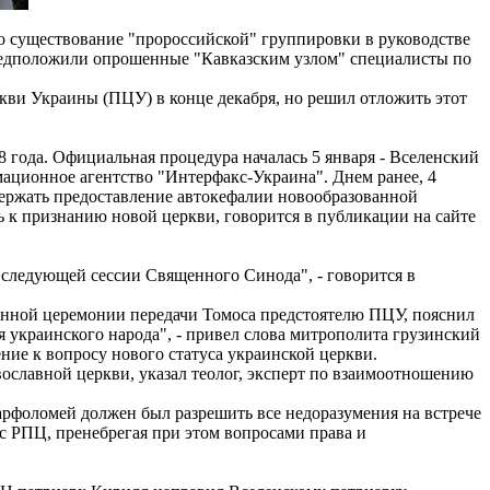
о существование "пророссийской" группировки в руководстве
предположили опрошенные "Кавказским узлом" специалисты по
кви Украины (ПЦУ) в конце декабря, но решил отложить этот
 года. Официальная процедура началась 5 января - Вселенский
ационное агентство "Интерфакс-Украина". Днем ранее, 4
держать предоставление автокефалии новообразованной
 к признанию новой церкви, говорится в публикации на сайте
 следующей сессии Священного Синода", - говорится в
енной церемонии передачи Томоса предстоятелю ПЦУ, пояснил
 украинского народа", - привел слова митрополита грузинский
ние к вопросу нового статуса украинской церкви.
ославной церкви, указал теолог, эксперт по взаимоотношению
арфоломей должен был разрешить все недоразумения на встрече
с РПЦ, пренебрегая при этом вопросами права и