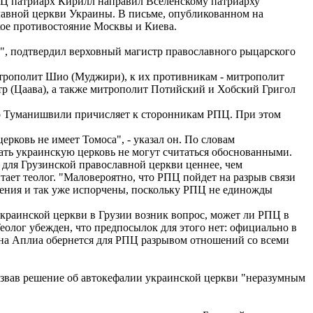
РПЦ патриарх Кирилл направил Вселенскому патриарху
лавной церкви Украины. В письме, опубликованном на
кое противостояние Москвы и Киева.
, подтвердил верховный магистр православного рыцарского
трополит Шио (Муджири), к их противникам - митрополит
 (Цаава), а также митрополит Потийский и Хобский Григол
го Туманишвили причисляет к сторонникам РПЦ. При этом
ерковь не имеет Томоса", - указал он. По словам
ть украинскую церковь не могут считаться обоснованными.
для Грузинской православной церкви ценнее, чем
тает теолог. "Маловероятно, что РПЦ пойдет на разрыв связи
шения и так уже испорчены, поскольку РПЦ не единожды
краинской церкви в Грузии возник вопрос, может ли РПЦ в
олог убежден, что предпосылок для этого нет: официально в
она Аплиа обернется для РПЦ разрывом отношений со всеми
азвав решение об автокефалии украинской церкви "неразумным