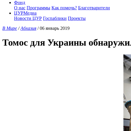
Фонд
О нас
Программы
Как помочь?
Благотварители
ЦУРМедиа
Новости ЦУР
Госпаблики
Проекты
В Мире
/
Абхазия
/ 06 январь 2019
Томос для Украины обнаружил