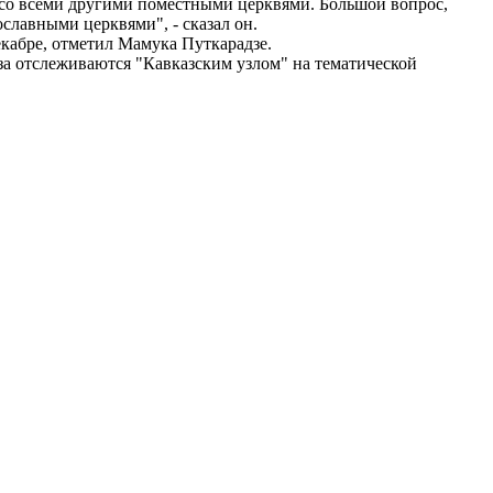
 со всеми другими поместными церквями. Большой вопрос,
ославными церквями", - сказал он.
екабре, отметил Мамука Путкарадзе.
а отслеживаются "Кавказским узлом" на тематической