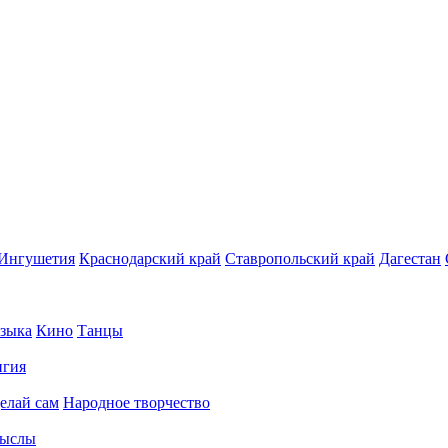
Ингушетия
Краснодарский край
Ставропольский край
Дагестан
зыка
Кино
Танцы
игия
елай сам
Народное творчество
ыслы