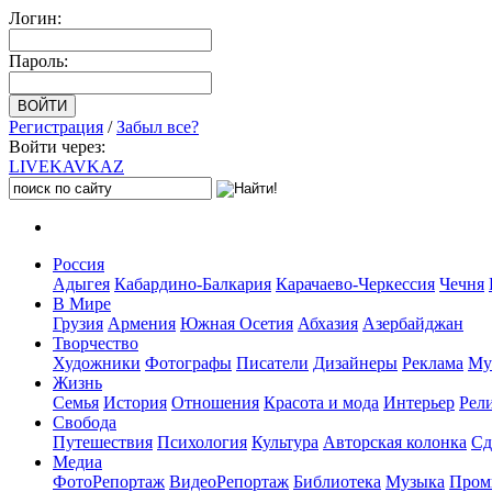
Логин:
Пароль:
Регистрация
/
Забыл все?
Войти через:
LIVE
KAVKAZ
Россия
Адыгея
Кабардино-Балкария
Карачаево-Черкессия
Чечня
В Мире
Грузия
Армения
Южная Осетия
Абхазия
Азербайджан
Творчество
Художники
Фотографы
Писатели
Дизайнеры
Реклама
Му
Жизнь
Семья
История
Отношения
Красота и мода
Интерьер
Рел
Свобода
Путешествия
Психология
Культура
Авторская колонка
Сд
Медиа
ФотоРепортаж
ВидеоРепортаж
Библиотека
Музыка
Пром