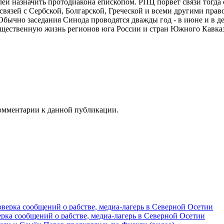
ей назначить протодиакона епископом. РПЦ порвет связи тогда
 связей с Сербской, Болгарской, Греческой и всеми другими прав
Обычно заседания Синода проводятся дважды год - в июне и в д
щественную жизнь регионов юга России и стран Южного Кавказ
 комментарии к данной публикации.
рка сообщений о рабстве, медиа-лагерь в Северной Осетии