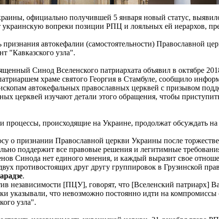
раины, официально получившей 5 января новый статус, выявил
ет украинскую вопреки позиции РПЦ и лояльных ей иерархов, 
 признания автокефалии (самостоятельности) Православной цер
т "Кавказского узла".
щенный Синод Вселенского патриархата объявил в октябре 2018
атриаршем храме святого Георгия в Стамбуле, сообщило информ
епископам автокефальных православных церквей с призывом под
ых церквей изучают детали этого обращения, чтобы приступить
и процессы, происходящие на Украине, продолжат обсуждать на
росу о признании Православной церкви Украины после торжеств
льно поддержит все правовые решения и легитимные требования
енов Синода нет единого мнения, и каждый выразит свое отноше
двух противостоящих друг другу группировок в Грузинской прав
арадзе
.
ив независимости [ПЦУ], говорят, что [Вселенский патриарх] В
ки указывали, что невозможно постоянно идти на компромиссы 
кого узла".