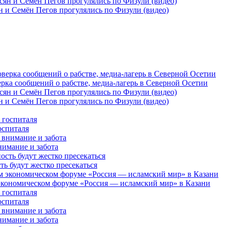
 и Семён Пегов прогулялись по Физули (видео)
рка сообщений о рабстве, медиа-лагерь в Северной Осетии
 и Семён Пегов прогулялись по Физули (видео)
оспиталя
нимание и забота
 будут жестко пресекаться
кономическом форуме «Россия — исламский мир» в Казани
оспиталя
нимание и забота