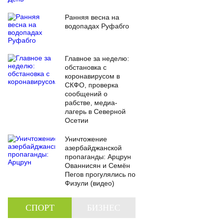
Ранняя весна на
водопадах Руфабго
Главное за неделю:
обстановка с
коронавирусом в
СКФО, проверка
сообщений о
рабстве, медиа-
лагерь в Северной
Осетии
Уничтожение
азербайджанской
пропаганды: Арцрун
Ованнисян и Семён
Пегов прогулялись по
Физули (видео)
СПОРТ
БИЗНЕС