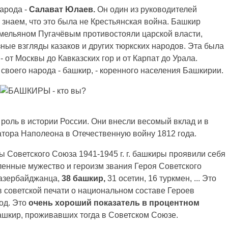
арода -
Салават Юлаев.
Он один из руководителей
 знаем, что это была не Крестьянская война. Башкир
мельяном Пугачёвым противостояли царской власти,
ные взгляды казаков и других тюркских народов. Эта была
 от Москвы до Кавказских гор и от Карпат до Урала.
 своего народа - башкир, - коренного населения Башкирии.
роль в истории России. Они внесли весомый вклад и в
тора Наполеона в Отечественную войну 1812 года.
 Советского Союза 1941-1945 г. г. башкиры проявили себя
ленные мужество и героизм звания Героя Советского
3 азербайджанца,
38
башкир,
31 осетин, 16 туркмен, ... Это
советской печати о национальном составе Героев
од. Это
очень хороший показатель в процентном
башкир, проживавших тогда в Советском Союзе.