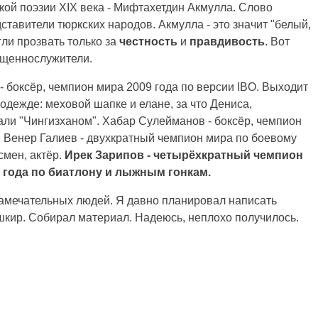
ой поэзии XIX века - Мифтахетдин Акмулла. Слово
ставители тюркских народов. Акмулла - это значит "белый,
гли прозвать только за
честность
и
правдивость
. Вот
ященнослужители.
 боксёр, чемпион мира 2009 года по версии IBO. Выходит
одежде: меховой шапке и елане, за что Дениса,
али "Чингизханом". Хабар Сулейманов - боксёр, чемпион
Венер Галиев - двухкратный чемпион мира по боевому
смен, актёр.
Ирек Зарипов -
четырёхкратный чемпион
 года по биатлону и лыжным гонкам.
замечательных людей. Я давно планировал написать
шкир. Собирал материал. Надеюсь, неплохо получилось.