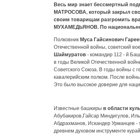
Весь мир знает бессмертный по
МАТРОСОВА, который закрыл сво
своим товарищам разгромить вра
МУХАМЕДЬЯНОВ. По национально
Полковник
Муса Гайсинович Гарее
Отечественной войны, советский во
Шаймуратов
- командир 112 - й Ба
в годы Великой Отечественной вой
Советского Союза. В годы войны с 
кавалерийским полком. После войн
Это было высокое доверие для нац
Известные башкиры
в области кул
Абубакиров,Гайсар Миндигулов, Иль
Абдрахманов, Искандер Урманцев - 
древнем духовом инструменте курай.