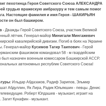
двиг пехотинца Героя Советского Союза АЛЕКСАНДРА
ей грудью вражескую амбразуру и тем самым помог
га. Настоящие фамилия и имя Героя - ШАКИРЬЯН
сти он был башкиром.
в
- Дважды Герой Советского Союза, участник Великой
енный лётчик. Генерал-майор
Минигали Мингажевич
шкирской кавалерийской дивизии. Погиб в боях на Украине
ны. Генерал-майор
Кусимов Тагир Таипович
- Герой
германским фашизмом командовал 58 - м гвардейским
ы был назначен военным комиссаром Башкирской АССР.
иональных автономных республик Советского Союза!
ьтуры
: Ильдар Абдазаков, Радиф Зарипов, Эльмир
шат Абдуллин, Як Лира, Радик Юльякшин - певцы. Денис
телеведущие. Роберт Юлдашев - музыкант, играет на
 Загит Кунафин - музыкант.