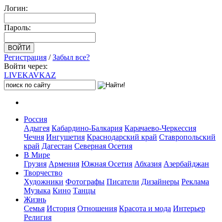
Логин:
Пароль:
Регистрация
/
Забыл все?
Войти через:
LIVE
KAVKAZ
Россия
Адыгея
Кабардино-Балкария
Карачаево-Черкессия
Чечня
Ингушетия
Краснодарский край
Ставропольский
край
Дагестан
Северная Осетия
В Мире
Грузия
Армения
Южная Осетия
Абхазия
Азербайджан
Творчество
Художники
Фотографы
Писатели
Дизайнеры
Реклама
Музыка
Кино
Танцы
Жизнь
Семья
История
Отношения
Красота и мода
Интерьер
Религия