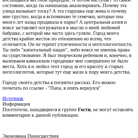
состояние, когда ты начинаешь анализировать. Почему эта
улица вызывает тоску? А эта старушка еще жива и почему
мне грустно, когда я вспоминаю те семечки, которые она
много лет назад продавала в парке? А центральная аллея и
вовсе заставляет погружаться в мысли о моей любимой
бабушке, с которой мы часто здесь гуляли. Город моего
детства крайне жесток по отношению ко всему, что
отличается. Он не терпит утонченности и интеллигентности.
Ты либо "капитальный пацан", либо вовсе не имеешь права
на существование. Я был творческим ребенком и, конечно, в
маленьком кавказском городишке мне совершенно не было
места. Хоть я и любил этот город за его красоту и старых
интеллигентов, которые тут еще жили в пору моего детства.
Городу своего детства я посвятил рассказ. Его можно
почитать по ссылке - "Папа, я опять вернулся"
Источник
Информация
Посетители, находящиеся в группе
Гости
, не могут оставлять
комментарии к данной публикации.
Экономика
Происшествия