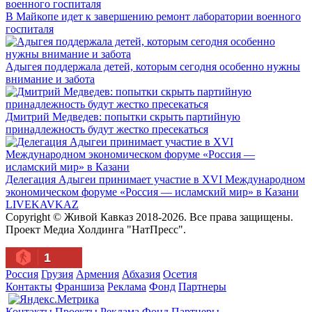
В Майкопе идет к завершению ремонт лаборатории военного
госпиталя
Адыгея поддержала детей, которым сегодня особенно нужны
внимание и забота
Дмитрий Медведев: попытки скрыть партийную
принадлежность будут жестко пресекаться
Делегация Адыгеи принимает участие в XVI Международном
экономическом форуме «Россия — исламский мир» в Казани
LIVE
KAVKAZ
Copyright © Живой Кавказ 2018-2026. Все права защищены.
Проект Медиа Холдинга "НатПресс".
1
Россия
Грузия
Армения
Абхазия
Осетия
Контакты
Франшиза
Реклама
Фонд
Партнеры
Контакты
Проекты
Реклама
Фонд
Партнеры