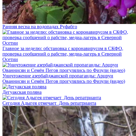
Ранняя весна на водопадах Руфабго
Главное за неделю: обстановка с коронавирусом в СКФО,
проверка сообщений о рабстве, медиа-лагерь в Северной
Осетии
Уничтожение азербайджанской пропаганды: Арцрун
Ованнисян и Семён Пегов прогулялись по Физули (видео)
Дегуакская поляна
Сегодня Адыгея отмечает День репатрианта