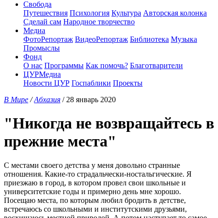
Свобода
Путешествия
Психология
Культура
Авторская колонка
Сделай сам
Народное творчество
Медиа
ФотоРепортаж
ВидеоРепортаж
Библиотека
Музыка
Промыслы
Фонд
О нас
Программы
Как помочь?
Благотварители
ЦУРМедиа
Новости ЦУР
Госпаблики
Проекты
В Мире
/
Абхазия
/ 28 январь 2020
"Никогда не возвращайтесь в
прежние места"
С местами своего детства у меня довольно странные
отношения. Какие-то страдальчески-ностальгические. Я
приезжаю в город, в котором провел свои школьные и
университетские годы и примерно день мне хорошо.
Посещаю места, по которым любил бродить в детстве,
встречаюсь со школьными и институтскими друзьями,
восхищаюсь местной природой. А потом наступает то самое