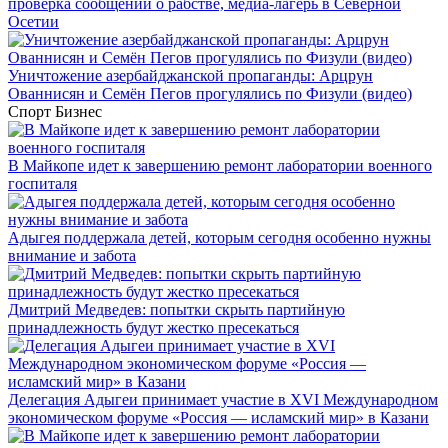
проверка сообщений о рабстве, медиа-лагерь в Северной
Осетии
Уничтожение азербайджанской пропаганды: Арцрун
Ованнисян и Семён Пегов прогулялись по Физули (видео)
Спорт
Бизнес
В Майкопе идет к завершению ремонт лаборатории военного
госпиталя
Адыгея поддержала детей, которым сегодня особенно нужны
внимание и забота
Дмитрий Медведев: попытки скрыть партийную
принадлежность будут жестко пресекаться
Делегация Адыгеи принимает участие в XVI Международном
экономическом форуме «Россия — исламский мир» в Казани