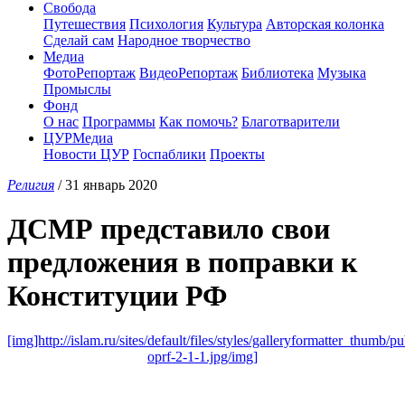
Свобода
Путешествия
Психология
Культура
Авторская колонка
Сделай сам
Народное творчество
Медиа
ФотоРепортаж
ВидеоРепортаж
Библиотека
Музыка
Промыслы
Фонд
О нас
Программы
Как помочь?
Благотварители
ЦУРМедиа
Новости ЦУР
Госпаблики
Проекты
Религия
/ 31 январь 2020
ДСМР представило свои
предложения в поправки к
Конституции РФ
[img]http://islam.ru/sites/default/files/styles/galleryformatter_thumb/
oprf-2-1-1.jpg/img]