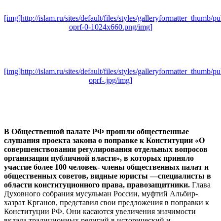
[img]http://islam.ru/sites/default/files/styles/galleryformatter_thumb/
oprf-0-1024x660.png/img]
[img]http://islam.ru/sites/default/files/styles/galleryformatter_thumb/
oprf-.jpg/img]
В Общественной палате РФ прошли общественные
слушания проекта закона о поправке к Конституции «О
совершенствовании регулирования отдельных вопросов
организации публичной власти», в которых приняло
участие более 100 человек- члены общественных палат и
общественных советов, видные юристы —специалисты в
области конституционного права, правозащитники.
Глава
Духовного собрания мусульман России, муфтий Альбир-
хазрат Крганов, представил свои предложения в поправки к
Конституции РФ. Они касаются увеличения значимости
вклада традиционных религий в исторический и