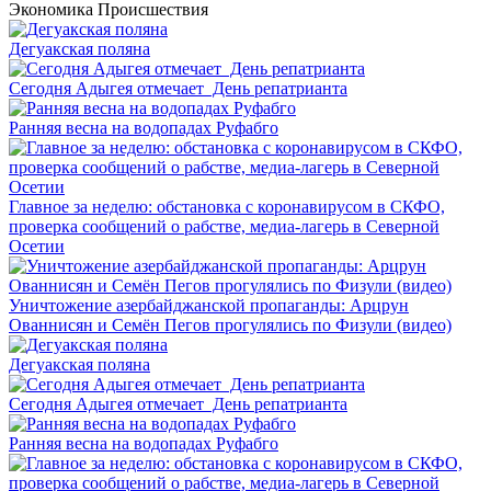
Экономика
Происшествия
Дегуакская поляна
Сегодня Адыгея отмечает День репатрианта
Ранняя весна на водопадах Руфабго
Главное за неделю: обстановка с коронавирусом в СКФО,
проверка сообщений о рабстве, медиа-лагерь в Северной
Осетии
Уничтожение азербайджанской пропаганды: Арцрун
Ованнисян и Семён Пегов прогулялись по Физули (видео)
Дегуакская поляна
Сегодня Адыгея отмечает День репатрианта
Ранняя весна на водопадах Руфабго