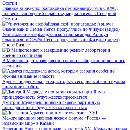
Главное за неделю: обстановка с коронавирусом в СКФО,
проверка сообщений о рабстве, медиа-лагерь в Северной
Осетии
Уничтожение азербайджанской пропаганды: Арцрун
Ованнисян и Семён Пегов прогулялись по Физули (видео)
Спорт
Бизнес
В Майкопе идет к завершению ремонт лаборатории военного
госпиталя
Адыгея поддержала детей, которым сегодня особенно нужны
внимание и забота
Дмитрий Медведев: попытки скрыть партийную
принадлежность будут жестко пресекаться
Делегация Адыгеи принимает участие в XVI Международном