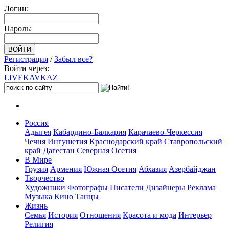
Логин:
Пароль:
Регистрация
/
Забыл все?
Войти через:
LIVE
KAVKAZ
Россия
Адыгея
Кабардино-Балкария
Карачаево-Черкессия
Чечня
Ингушетия
Краснодарский край
Ставропольский
край
Дагестан
Северная Осетия
В Мире
Грузия
Армения
Южная Осетия
Абхазия
Азербайджан
Творчество
Художники
Фотографы
Писатели
Дизайнеры
Реклама
Музыка
Кино
Танцы
Жизнь
Семья
История
Отношения
Красота и мода
Интерьер
Религия