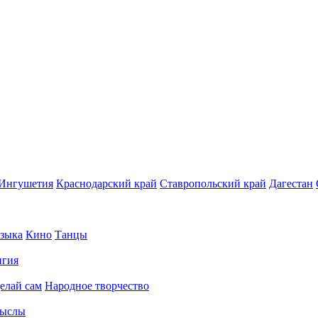
Ингушетия
Краснодарский край
Ставропольский край
Дагестан
зыка
Кино
Танцы
игия
елай сам
Народное творчество
ыслы