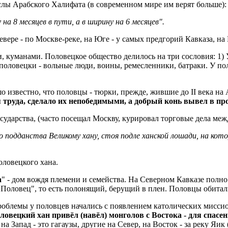
ослы Арабского Халифата (в современном мире им верят больше):
а 8 месяцев в пути, а в ширину на 6 месяцев".
вере - по Москве-реке, на Юге - у самых предгорий Кавказа, на 
, куманами. Половецкое общество делилось на три сословия: 1
-половецки - вольные люди, воины, ремесленники, батраки. У пол
 известно, что половцы - тюрки, прежде, жившие до II века на
я труда, сделало их непобедимыми, а добрый конь вывел в пр
сударства, (часто посещал Москву, курировал торговые дела ме
о подданства Великому хану, стоя подле ханской лошади, на кот
оловецкого хана.
а
" - дом вождя племени и семейства. На Северном Кавказе полно
Половец", то есть полонящий, берущий в плен. Половцы обитали с
роблемы у половцев начались с появлением католических миссио
ловецкий хан привёл (навёл) монголов с Востока - для спасе
а Запад - это гагаузы, другие на Север, на Восток - за реку Яик 