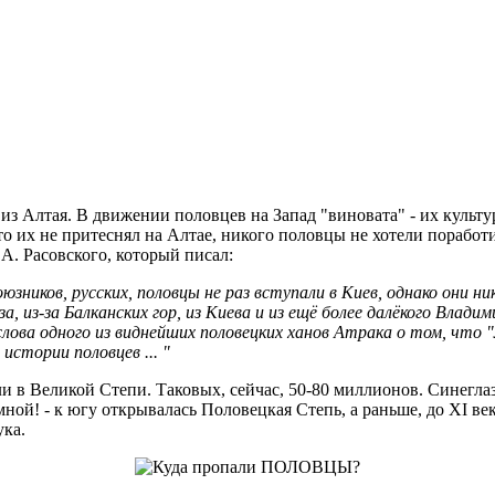
 Алтая. В движении половцев на Запад "виновата" - их культур
то их не притеснял на Алтае, никого половцы не хотели поработи
А. Расовского, который писал:
юзников, русских, половцы не раз вступали в Киев, однако они 
а, из-за Балканских гор, из Киева и из ещё более далёкого Влад
лова одного из виднейших половецких ханов Атрака о том, что "
истории половцев ... "
ли в Великой Степи. Таковых, сейчас, 50-80 миллионов. Синегла
мной! - к югу открывалась Половецкая Степь, а раньше, до XI в
ука.