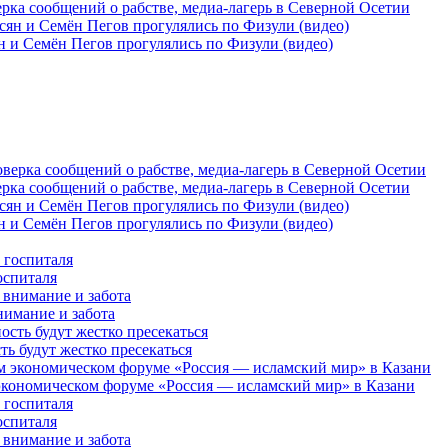
рка сообщений о рабстве, медиа-лагерь в Северной Осетии
 и Семён Пегов прогулялись по Физули (видео)
рка сообщений о рабстве, медиа-лагерь в Северной Осетии
 и Семён Пегов прогулялись по Физули (видео)
оспиталя
нимание и забота
 будут жестко пресекаться
кономическом форуме «Россия — исламский мир» в Казани
оспиталя