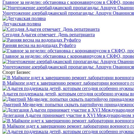
Главное за неделю: обстановка с коронавирусом в СКФО, прове
Уничтожение азербайджанской пропаганды: Арцрун Ованнисян
Дегуакская поляна
Сегодня Адыгея отмечает День репатрианта
Ранняя весна на водопадах Руфабго
Главное за неделю: обстановка с коронавирусом в СКФО, прове
Уничтожение азербайджанской пропаганды: Арцрун Ованнисян
Спорт
Бизнес
В Майкопе идет к завершению ремонт лаборатории военного г
Адыгея поддержала детей, которым сегодня особенно нужны в
Дмитрий Медведев: попытки скрыть партийную принадлежность
Делегация Адыгеи принимает участие в XVI Международном э
В Майкопе идет к завершению ремонт лаборатории военного г