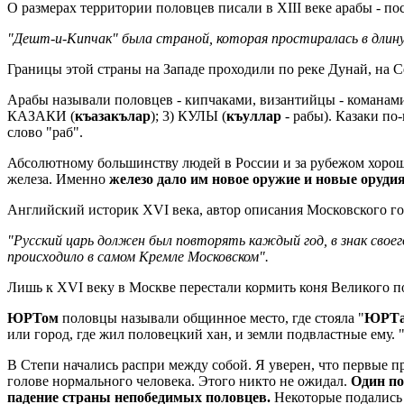
О размерах территории половцев писали в XIII веке арабы - п
"Дешт-и-Кипчак" была страной, которая простиралась в длину н
Границы этой страны на Западе проходили по реке Дунай, на Се
Арабы называли половцев - кипчаками, византийцы - команами
КАЗАКИ (
къазакълар
); 3) КУЛЫ (
къуллар
- рабы). Казаки по
слово "раб".
Абсолютному большинству людей в России и за рубежом хорошо
железа. Именно
железо дало им новое оружие и новые оруди
Английский историк XVI века, автор описания Московского го
"Русский царь должен был повторять каждый год, в знак своег
происходило в самом Кремле Московском".
Лишь к XVI веку в Москве перестали кормить коня Великого п
ЮРТом
половцы называли общинное место, где стояла "
ЮРТ
или город, где жил половецкий хан, и земли подвластные ему. "
В Степи начались распри между собой. Я уверен, что первые п
голове нормального человека. Этого никто не ожидал.
Один по
падение страны непобедимых половцев.
Некоторые подались н