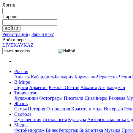
Логин:
Пароль:
Регистрация
/
Забыл все?
Войти через:
LIVE
KAVKAZ
Россия
Адыгея
Кабардино-Балкария
Карачаево-Черкессия
Чечня
В Мире
Грузия
Армения
Южная Осетия
Абхазия
Азербайджан
Творчество
Художники
Фотографы
Писатели
Дизайнеры
Реклама
Му
Жизнь
Семья
История
Отношения
Красота и мода
Интерьер
Рел
Свобода
Путешествия
Психология
Культура
Авторская колонка
Сд
Медиа
ФотоРепортаж
ВидеоРепортаж
Библиотека
Музыка
Пром