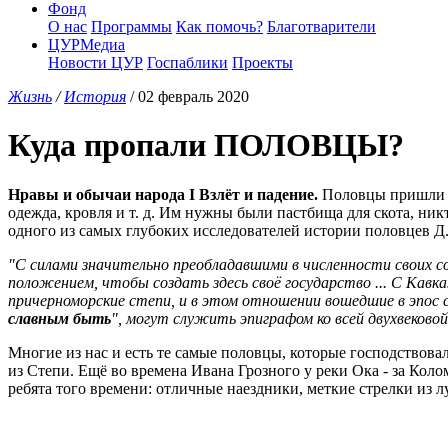
Фонд
О нас
Программы
Как помочь?
Благотварители
ЦУРМедиа
Новости ЦУР
Госпаблики
Проекты
Жизнь
/
История
/ 02 февраль 2020
Куда пропали ПОЛОВЦЫ?
Нравы и обычаи народа I Взлёт и падение.
Половцы пришли из
одежда, кровля и т. д. Им нужны были пастбища для скота, ник
одного из самых глубоких исследователей истории половцев Д.
"С силами значительно преобладавшими в численности своих со
положением, чтобы создать здесь своё государство ... С Кавказ
причерноморские степи, и в этом отношении вошедшие в эпос с
славным быть
", могут служить эпиграфом ко всей двухвековой 
Многие из нас и есть те самые половцы, которые господствова
из Степи. Ещё во времена Ивана Грозного у реки Ока - за Коло
ребята того времени: отличные наездники, меткие стрелки из л