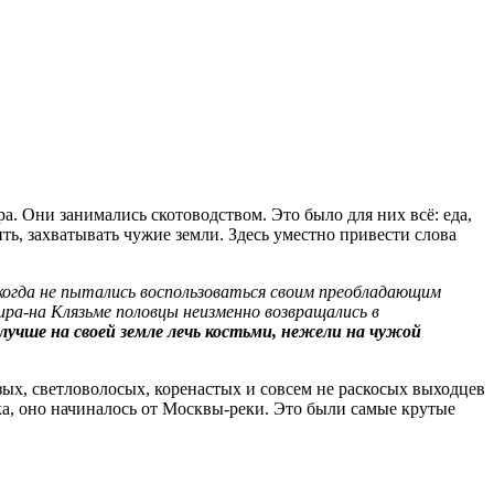
а. Они занимались скотоводством. Это было для них всё: еда,
ть, захватывать чужие земли. Здесь уместно привести слова
никогда не пытались воспользоваться своим преобладающим
имира-на Клязьме половцы неизменно возвращались в
лучше на своей земле лечь костьми, нежели на чужой
зых, светловолосых, коренастых и совсем не раскосых выходцев
ека, оно начиналось от Москвы-реки. Это были самые крутые