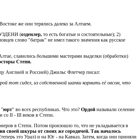
Востоке же они терялись далеко за Алтаем.
) УЗДЕНИ (
озденлер,
то есть богатые и состоятельные); 2)
овцев слово "батрак" не имел такого значения как русское
 Алтае, славились большими мастерами выделки (обработки)
осторы Степи.
жду Англией и Россией) Джильс Флетчер писал:
орой тот сидел, из собственной шапки кормить её овсом, что
 "
юрт
" во всех республиках. Что это?
Ордой
называли селение
о II - III веков в Степи.
неров в Степи. Потом произошло то, что не укладывается в
ния своей шкуры от своих же сородичей. Так началось
(теперь это Урал) и на Юг - на Кавказ. Затем, когда они приняли