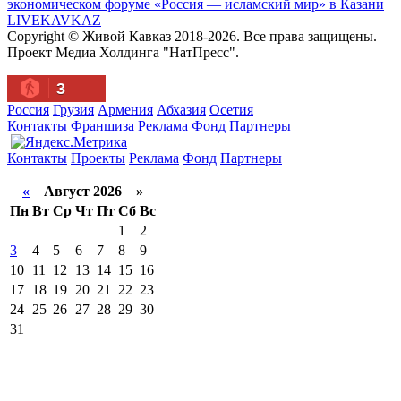
экономическом форуме «Россия — исламский мир» в Казани
LIVE
KAVKAZ
Copyright © Живой Кавказ 2018-2026. Все права защищены.
Проект Медиа Холдинга "НатПресс".
3
Россия
Грузия
Армения
Абхазия
Осетия
Контакты
Франшиза
Реклама
Фонд
Партнеры
Контакты
Проекты
Реклама
Фонд
Партнеры
«
Август 2026 »
Пн
Вт
Ср
Чт
Пт
Сб
Вс
1
2
3
4
5
6
7
8
9
10
11
12
13
14
15
16
17
18
19
20
21
22
23
24
25
26
27
28
29
30
31