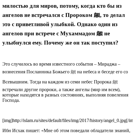
милостью для миров, потому, когда кто бы из
ангелов не встречался с Пророком ﷺ, то делал
это с приветливой улыбкой. Однако один из
ангелов при встрече с Мухаммадом ﷺ не
улыбнулся ему. Почему же он так поступил?
Это случилось во время известного события – Мираджа –
вознесения Посланника Божьего ﷺ на небеса и беседе его со
Всевышним. Тогда на каждом из семи небес Пророка ﷺ
встречали другие пророки, а также ангелы (мир им всем),
которые находятся в разных состояниях, выполняя повеления
Господа.
[img]http://islam.ru/sites/default/files/img/2017/history/angel_0.jpg[/i
Ибн Исхак пишет: «Мне об этом поведали обладатели знаний,