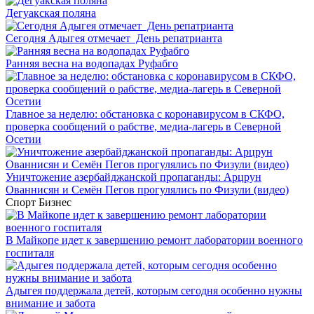
Дегуакская поляна
Сегодня Адыгея отмечает День репатрианта
Ранняя весна на водопадах Руфабго
Главное за неделю: обстановка с коронавирусом в СКФО,
проверка сообщений о рабстве, медиа-лагерь в Северной
Осетии
Уничтожение азербайджанской пропаганды: Арцрун
Ованнисян и Семён Пегов прогулялись по Физули (видео)
Спорт
Бизнес
В Майкопе идет к завершению ремонт лаборатории военного
госпиталя
Адыгея поддержала детей, которым сегодня особенно нужны
внимание и забота