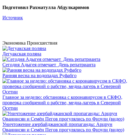
Подготовил Рахматулла Абдулкаримов
Источник
Экономика
Происшествия
Дегуакская поляна
Сегодня Адыгея отмечает День репатрианта
Ранняя весна на водопадах Руфабго
Главное за неделю: обстановка с коронавирусом в СКФО,
проверка сообщений о рабстве, медиа-лагерь в Северной
Осетии
Уничтожение азербайджанской пропаганды: Арцрун
Ованнисян и Семён Пегов прогулялись по Физули (видео)