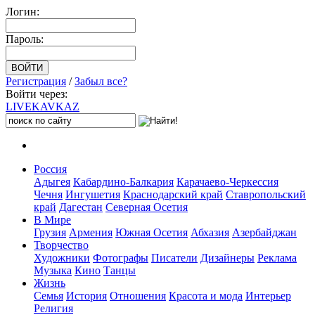
Логин:
Пароль:
Регистрация
/
Забыл все?
Войти через:
LIVE
KAVKAZ
Россия
Адыгея
Кабардино-Балкария
Карачаево-Черкессия
Чечня
Ингушетия
Краснодарский край
Ставропольский
край
Дагестан
Северная Осетия
В Мире
Грузия
Армения
Южная Осетия
Абхазия
Азербайджан
Творчество
Художники
Фотографы
Писатели
Дизайнеры
Реклама
Музыка
Кино
Танцы
Жизнь
Семья
История
Отношения
Красота и мода
Интерьер
Религия