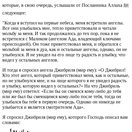
которые, в свою очередь, услышали от Посланника Аллаха ﷺ
следующее:
"Когда я вступил на первые небеса, меня встретили ангелы.
Все они улыбались мне, тепло приветствовали и читали
мольбу за меня. И так продолжалось до тех пор, пока я не
встретился с Маликом (ангелом Ада, владеющий ключами
преисподней). Он тоже приветствовал меня, и обратился с
мольбой за меня в дуа, как и остальные ангелы, однако, он не
улыбнулся. Я не увидел на его лице ту радость и улыбку, что
видел у остальных ангелов.
И тогда я спросил ангела Джибриля (мир ему): «О Джибрил!
Кто этот ангел, который приветствовал меня, как и остальные,
но не улыбнулся мне, и на лице которого я не увидел радость
и улыбку, которую видел у остальных?» На что Джибриль
(мир ему) ответил: «Если бы он смеялся кому-либо до тебя
или же был бы смеющимся кому-либо после тебя, тогда он
улыбался бы тебе в первую очередь. Однако он никогда не
улыбается и является смотрителем Ада».
Я спросил Джибриля (мир ему), которого Господь описал вам
словами: