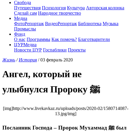
Свобода
Путешествия
Психология
Культура
Авторская колонка
Сделай сам
Народное творчество
Медиа
ФотоРепортаж
ВидеоРепортаж
Библиотека
Музыка
Промыслы
Фонд
О нас
Программы
Как помочь?
Благотварители
ЦУРМедиа
Новости ЦУР
Госпаблики
Проекты
Жизнь
/
История
/ 03 февраль 2020
Ангел, который не
улыбнулся Пророку ﷺ
[img]http://www.livekavkaz.ru/uploads/posts/2020-02/1580714087-
13.jpg/img]
Посланник Господа – Пророк Мухаммад ﷺ был