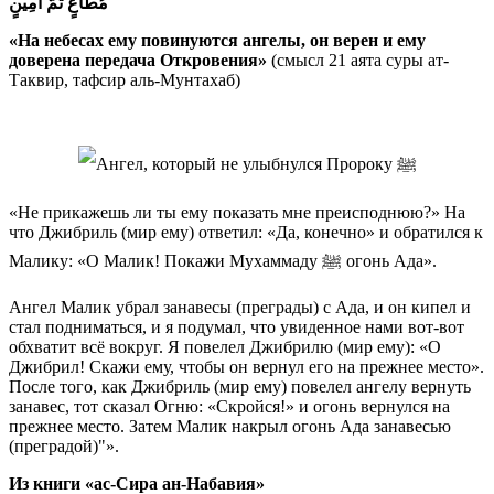
مُطَاعٍ ثَمَّ أَمِينٍ
«На небесах ему повинуются ангелы, он верен и ему
доверена передача Откровения»
(смысл 21 аята суры ат-
Таквир, тафсир аль-Мунтахаб)
«Не прикажешь ли ты ему показать мне преисподнюю?» На
что Джибриль (мир ему) ответил: «Да, конечно» и обратился к
Малику: «О Малик! Покажи Мухаммаду ﷺ огонь Ада».
Ангел Малик убрал занавесы (преграды) с Ада, и он кипел и
стал подниматься, и я подумал, что увиденное нами вот-вот
обхватит всё вокруг. Я повелел Джибрилю (мир ему): «О
Джибрил! Скажи ему, чтобы он вернул его на прежнее место».
После того, как Джибриль (мир ему) повелел ангелу вернуть
занавес, тот сказал Огню: «Скройся!» и огонь вернулся на
прежнее место. Затем Малик накрыл огонь Ада занавесью
(преградой)"».
Из книги «ас-Сира ан-Набавия»