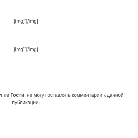
[img]"[/img]
[img]"[/img]
руппе
Гости
, не могут оставлять комментарии к данной
публикации.