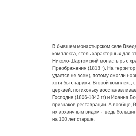
В бывшем монастырском селе Введе
комплекса, столь характерных для э
Николо-Шартомский монастырь с хра
Преображения (1813 г). На территор
удается не всем), потому смогли но
хотя бы снаружи. Второй комплекс, с
церквей, потихоньку восстанавливает
Господня (1806-1843 гг) и Иоанна Б
признаков реставрации. А вообще, В
их архаичным видом - ведь большинс
на 100 лет старше.