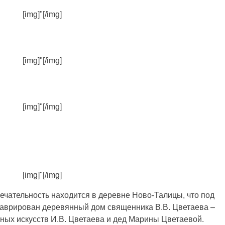
[img]"[/img]
[img]"[/img]
[img]"[/img]
[img]"[/img]
чательность находится в деревне Ново-Талицы, что под
таврирован деревянный дом священника В.В. Цветаева –
ьных искусств И.В. Цветаева и дед Марины Цветаевой.