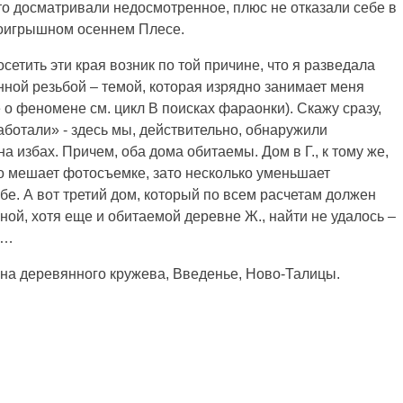
что досматривали недосмотренное, плюс не отказали себе в
роигрышном осеннем Плесе.
сетить эти края возник по той причине, что я разведала
янной резьбой – темой, которая изрядно занимает меня
 о феномене см. цикл В поисках фараонки). Скажу сразу,
сработали» - здесь мы, действительно, обнаружили
 избах. Причем, оба дома обитаемы. Дом в Г., к тому же,
но мешает фотосъемке, зато несколько уменьшает
бе. А вот третий дом, который по всем расчетам должен
ой, хотя еще и обитаемой деревне Ж., найти не удалось –
т…