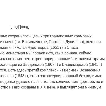
[img]"[/img]
нье сохранилось целых три грандиозных храмовых
тих мест (см. Васильевское, Парское, Дунилово), включая
мами Николая Чудотворца (1651 г) и Спаса
ию монастыря мы попали (что, как я поняла, сейчас
рмально осмотреть отреставрированные "с иголочки" храмы
остоящий из Введенской (1807 г) и Владимирской (1845 г)
ся. Есть здесь третий комплекс - из церквей Вознесения
огослова (1843 г), стоит законсервированный без видимых
веденье удивило нас не только количеством церквей, но и
тво из них созданы в XIX веке, а выглядят они минимум