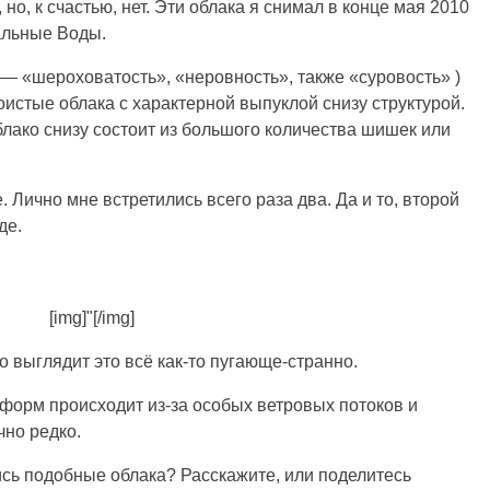
но, к счастью, нет. Эти облака я снимал в конце мая 2010
альные Воды.
т. — «шероховатость», «неровность», также «суровость» )
истые облака с характерной выпуклой снизу структурой.
блако снизу состоит из большого количества шишек или
 Лично мне встретились всего раза два. Да и то, второй
де.
[img]"[/img]
о выглядит это всё как-то пугающе-странно.
 форм происходит из-за особых ветровых потоков и
чно редко.
лись подобные облака? Расскажите, или поделитесь