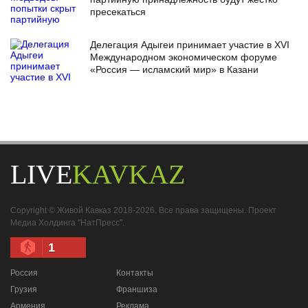
пресекаться
Делегация Адыгеи принимает участие в XVI
Международном экономическом форуме
«Россия — исламский мир» в Казани
LIVE
KAVKAZ
Copyright © Живой Кавказ 2018-2026. Все права защищены. Проект
Медиа Холдинга "НатПресс".
1
Россия
Контакты
Грузия
Франшиза
Армения
Реклама