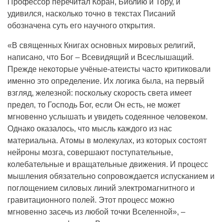
Профессор перечитал Коран, Библию и Тору, и
удивился, насколько точно в текстах Писаний
обозначена суть его научного открытия.
«В священных Книгах основных мировых религий,
написано, что Бог – Всевидящий и Всеслышащий.
Прежде некоторые учёные-атеисты часто критиковали
именно это определение. Их логика была, на первый
взгляд, железной: поскольку скорость света имеет
предел, то Господь Бог, если Он есть, не может
мгновенно услышать и увидеть содеянное человеком.
Однако оказалось, что мысль каждого из нас
материальна. Атомы в молекулах, из которых состоят
нейроны мозга, совершают поступательные,
колебательные и вращательные движения. И процесс
мышления обязательно сопровождается испусканием и
поглощением силовых линий электромагнитного и
гравитационного полей. Этот процесс можно
мгновенно засечь из любой точки Вселенной», –