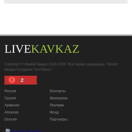
LIVE
KAVKAZ
Copyright © Живой Кавказ 2018-2026. Все права защищены. Проект
Медиа Холдинга "НатПресс".
2
Россия
Контакты
Грузия
Франшиза
Армения
Реклама
Абхазия
Фонд
Осетия
Партнеры