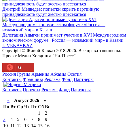
Дмитрий Медведев: попытки скрыть партийную
принадлежность будут жестко пресекаться
Делегация Адыгеи принимает участие в XVI Международном
экономическом форуме «Россия — исламский мир» в Казани
LIVE
KAVKAZ
Copyright © Живой Кавказ 2018-2026. Все права защищены.
Проект Медиа Холдинга "НатПресс".
6
Россия
Грузия
Армения
Абхазия
Осетия
Контакты
Франшиза
Реклама
Фонд
Партнеры
Контакты
Проекты
Реклама
Фонд
Партнеры
«
Август 2026 »
Пн
Вт
Ср
Чт
Пт
Сб
Вс
1
2
3
4
5
6
7
8
9
10
11
12
13
14
15
16