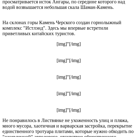
просматривается исток Ангары, по середине которого над
водой возвышается небольшая скала Шаман-Камень.
На склонах горы Камень Черского создан горнолыжный
комплекс "Истлэнд". Здесь мы впервые встретили
приветливых китайских туристов.
[img]"[/img]
[img]"[/img]
[img]"[/img]
[img]"[/img]
[img]"[/img]
Не понравилось в Листвянке не ухоженность улиц и пляжа,
много мусора, хаотичная и варварская застройка, перекрытие
единственного тротуара плитами, которые нужно обходить по
"оживленной" автодороге, отсутствие общественного