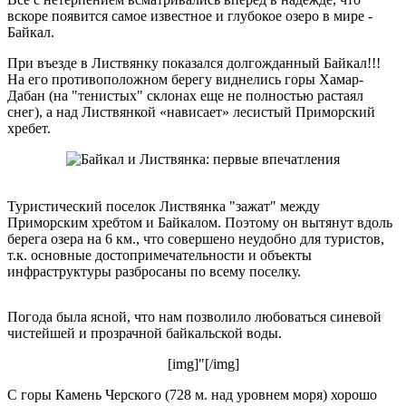
вскоре появится самое известное и глубокое озеро в мире -
Байкал.
При въезде в Листвянку показался долгожданный Байкал!!!
На его противоположном берегу виднелись горы Хамар-
Дабан (на "тенистых" склонах еще не полностью растаял
снег), а над Листвянкой «нависает» лесистый Приморский
хребет.
Туристический поселок Листвянка "зажат" между
Приморским хребтом и Байкалом. Поэтому он вытянут вдоль
берега озера на 6 км., что совершено неудобно для туристов,
т.к. основные достопримечательности и объекты
инфраструктуры разбросаны по всему поселку.
Погода была ясной, что нам позволило любоваться синевой
чистейшей и прозрачной байкальской воды.
[img]"[/img]
С горы Камень Черского (728 м. над уровнем моря) хорошо