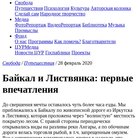
Свобода
Путешествия
Психология
Культура
Авторская колонка
Сделай сам
Народное творчество
Медиа
ФотоРепортаж
ВидеоРепортаж
Библиотека
Музыка
Промыслы
Фонд
О нас
Программы
Как помочь?
Благотварители
ЦУРМедиа
Новости ЦУР
Госпаблики
Проекты
Свобода
/
Путешествия
/ 28 февраль 2020
Байкал и Листвянка: первые
впечатления
До свершения мечты оставалось чуть более часа езды. Мы
приближались к Байкалу по живописной дороге из Иркутска
в Листвянку, которая проложена через "волнистую" местность
покрытую лесом. С правой стороны периодически
открывались виды на разливы реки Ангары, а по обочинам
дороги велась торговля рыбой, в т.ч. запрещенным омулем.
Все с нетерпением всматривались вперед в надежде, что