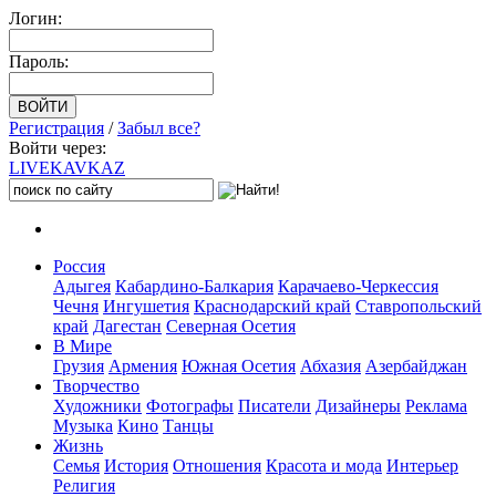
Логин:
Пароль:
Регистрация
/
Забыл все?
Войти через:
LIVE
KAVKAZ
Россия
Адыгея
Кабардино-Балкария
Карачаево-Черкессия
Чечня
Ингушетия
Краснодарский край
Ставропольский
край
Дагестан
Северная Осетия
В Мире
Грузия
Армения
Южная Осетия
Абхазия
Азербайджан
Творчество
Художники
Фотографы
Писатели
Дизайнеры
Реклама
Музыка
Кино
Танцы
Жизнь
Семья
История
Отношения
Красота и мода
Интерьер
Религия