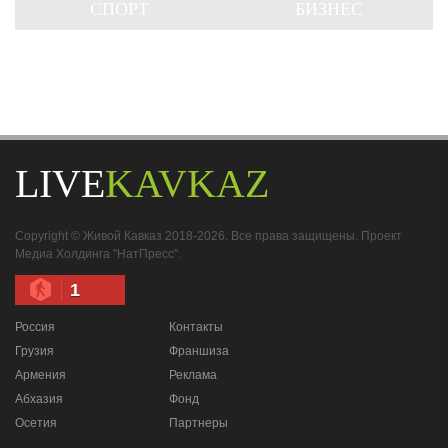
СПОРТ
БИЗНЕС
LIVE
KAVKAZ
Copyright © Живой Кавказ 2018-2026. Все права защищены. Проект
Медиа Холдинга "НатПресс".
1
Россия
Контакты
Грузия
Франшиза
Армения
Реклама
Абхазия
Фонд
Осетия
Партнеры