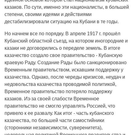
казаков. По сути, именно эти националисты, в большей
степени, своими идеями и действиями
дестабилизировали ситуацию на Кубани в те годы.
Но начнем все по порядку. В апреле 1917 г. прошёл
Кубанский областной съезд, на котором иногородние и
казаки не договорились о переделе земель. В итоге
казачество создало свое правительство - Кубанскую
краевую Раду. Создание Рады было санкционировано
Временным правительством, искавшим поддержку у
казачества. Однако, после череды кризисов, неудач и
недовольства казачества проводимой политикой,
Временное правительство потеряло поддержку
казаков. Из-за своей слабости Временное
правительство не смогло управлять Россией, что
привело к ее развалу. Как итог - часть кубанского
казачества, по большей части самостийники
(сторонники независимости, суверенитета),
недовольная политикой Временного правительства и