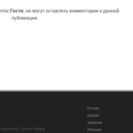
руппе
Гости
, не могут оставлять комментарии к данной
публикации.
Россия
Грузия
Армения
ва защищены. Проект Медиа
Абхазия