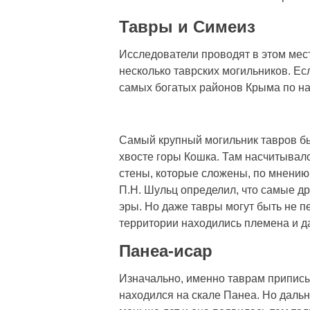
Тавры и Симеиз
Исследователи проводят в этом мест
несколько таврских могильников. Есл
самых богатых районов Крыма по на
Самый крупный могильник тавров б
хвосте горы Кошка. Там насчитывало
стены, которые сложены, по мнению
П.Н. Шульц определил, что самые др
эры. Но даже тавры могут быть не 
территории находились племена и да
Панеа-исар
Изначально, именно таврам приписы
находился на скале Панеа. Но даль