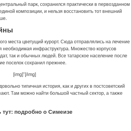
центральный парк, сохранился практически в первозданном
ет единой композиции, и нельзя восстановить тот внешний
ше.
ойны
того места цветущий курорт. Сюда отправлялись на лечение
ся необходимая инфраструктура. Множество корпусов
дат, так и обычных людей. Все татарское население после
ие поселок сохранил прежнее.
[img]"[/img]
 довольно типичная история, как и других в постсоветский
вают. Там можно найти большой частный сектор, а также
 тут: подробно о Симеизе