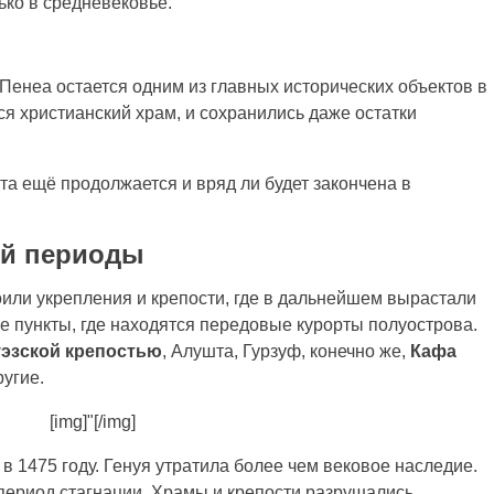
ько в средневековье.
 Пенеа остается одним из главных исторических объектов в
я христианский храм, и сохранились даже остатки
та ещё продолжается и вряд ли будет закончена в
ий периоды
оили укрепления и крепости, где в дальнейшем вырастали
е пункты, где находятся передовые курорты полуострова.
уэзской крепостью
, Алушта, Гурзуф, конечно же,
Кафа
угие.
[img]"[/img]
 1475 году. Генуя утратила более чем вековое наследие.
период стагнации. Храмы и крепости разрушались,