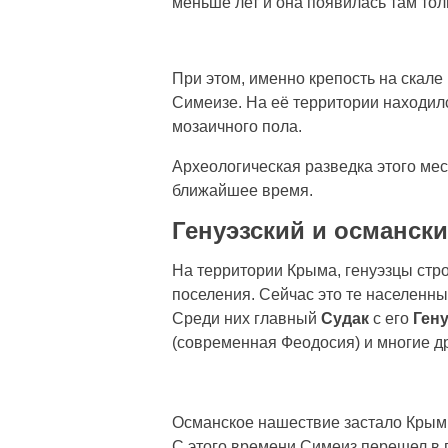
меньше лет и она появилась там тол
При этом, именно крепость на скале
Симеизе. На её территории находилс
мозаичного пола.
Археологическая разведка этого мес
ближайшее время.
Генуэзский и османск
На территории Крыма, генуэзцы стр
поселения. Сейчас это те населенны
Среди них главный
Судак
с его
Ген
(современная Феодосия) и многие др
Османское нашествие застало Крым в
С этого времени Симеиз перешел в 