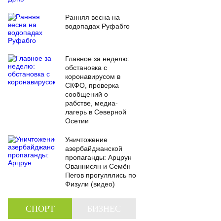
Ранняя весна на
водопадах Руфабго
Главное за неделю:
обстановка с
коронавирусом в
СКФО, проверка
сообщений о
рабстве, медиа-
лагерь в Северной
Осетии
Уничтожение
азербайджанской
пропаганды: Арцрун
Ованнисян и Семён
Пегов прогулялись по
Физули (видео)
СПОРТ
БИЗНЕС