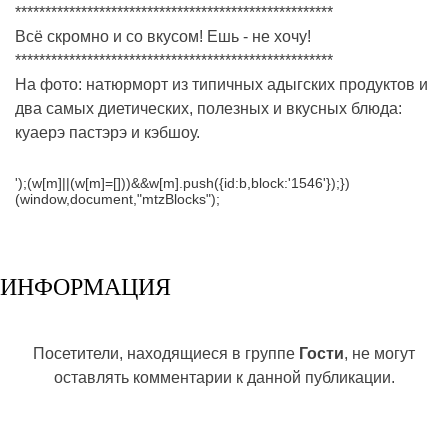
*****************************************************
Всё скромно и со вкусом! Ешь - не хочу!
*****************************************************
На фото: натюрморт из типичных адыгских продуктов и
два самых диетических, полезных и вкусных блюда:
куаерэ пастэрэ и кэбшоу.
');(w[m]||(w[m]=[]))&&w[m].push({id:b,block:'1546'});})
(window,document,"mtzBlocks");
ИНФОРМАЦИЯ
Посетители, находящиеся в группе
Гости
, не могут
оставлять комментарии к данной публикации.