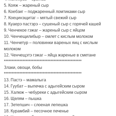
5. Кояж – жареный сыр
6. Коебзиг – поджаренный ломтиками сыр
7. Коецинэщитаг – мятый свежий сыр
8. Куаерэ пастэрэ – сушеный сыр с горячей кашей
9. Ченчекое гэжаг – жареный сыр с яйцом
10. Ченчещилибыр – омлет с кислым молоком
11. Ченчетур – половинки вареных яиц с кислым
молоком
12. Ченчещэтэ гэжаг – яйца жареные в сметане
**************************************************
Злаки, овощи, бобы
**************************************************
13. Пастэ – мамалыга
14. Гуубат – выпечка с адыгейским сыром
15. Халюж – чебуреки с адыгейским сыром
16. Щелям – пышка
17. Зетепшич – слоеная лепешка
18. Курамбий – песочное печенье