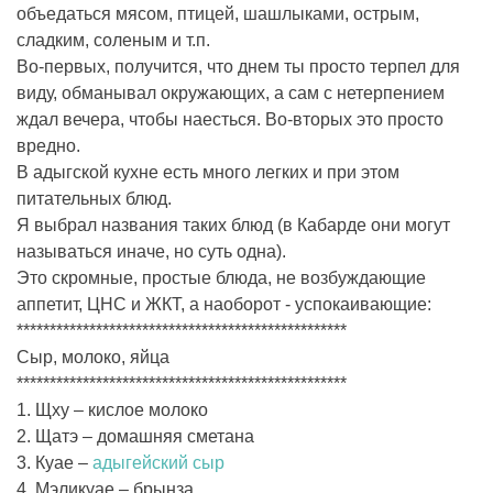
объедаться мясом, птицей, шашлыками, острым,
сладким, соленым и т.п.
Во-первых, получится, что днем ты просто терпел для
виду, обманывал окружающих, а сам с нетерпением
ждал вечера, чтобы наесться. Во-вторых это просто
вредно.
В адыгской кухне есть много легких и при этом
питательных блюд.
Я выбрал названия таких блюд (в Кабарде они могут
называться иначе, но суть одна).
Это скромные, простые блюда, не возбуждающие
аппетит, ЦНС и ЖКТ, а наоборот - успокаивающие:
**************************************************
Сыр, молоко, яйца
**************************************************
1. Щху – кислое молоко
2. Щатэ – домашняя сметана
3. Куае –
адыгейский сыр
4. Мэликуае – брынза