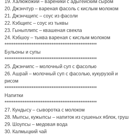
19. Халюжожий – вареники с адыгейским сыром
20. Джэнчтур – вареная фасоль с кислым молоком
21. Джэнчщипс – соус из фасоли
22. Кэбщипс – соус из тыквы
23. Гыныплипс – квашеная свекла
24. Кэбшоу – тыква вареная с кислым молоком
***************************************************
Бульоны и супы
***************************************************
25. Джэнчипс – молочный суп с фасолью
26. Ашрай – молочный суп с фасолью, кукурузой и
рисом
***************************************************
Напитки
***************************************************
27. Кундысу – сыворотка с молоком
28. Мыпсы, кужыпсы – напиток из сушеных яблок, груш
29. Шоупсы – медовая вода
30. Калмыцкий чай