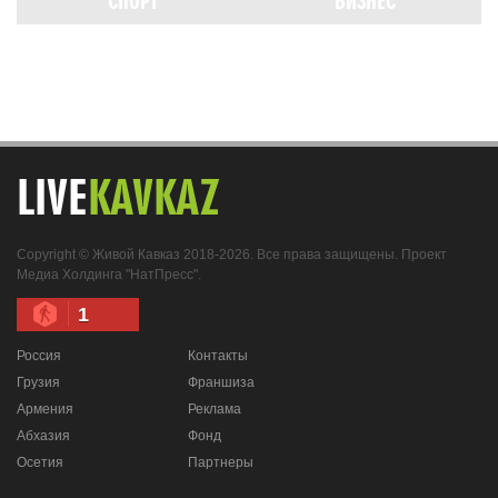
СПОРТ
БИЗНЕС
LIVE
KAVKAZ
Copyright © Живой Кавказ 2018-2026. Все права защищены. Проект
Медиа Холдинга "НатПресс".
1
Россия
Контакты
Грузия
Франшиза
Армения
Реклама
Абхазия
Фонд
Осетия
Партнеры