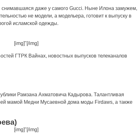
 снимавшаяся даже у самого Gucci. Ныне Илона замужем,
тельностью не модели, а модельера, готовит к выпуску в
огой исламской одежды.
[img]"[/img]
остей ГТРК Вайнах, новостных выпусков телеканалов
публики Рамзана Ахматовича Кадырова. Талантливая
 ей мамой Медни Мусаевной дома моды Firdaws, а также
оева)
[img]"[/img]