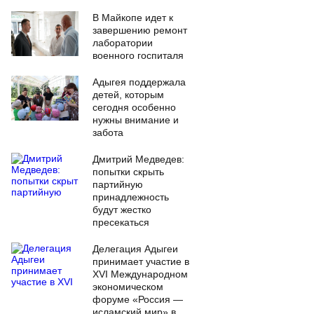
В Майкопе идет к
завершению ремонт
лаборатории
военного госпиталя
Адыгея поддержала
детей, которым
сегодня особенно
нужны внимание и
забота
Дмитрий Медведев:
попытки скрыть
партийную
принадлежность
будут жестко
пресекаться
Делегация Адыгеи
принимает участие в
XVI Международном
экономическом
форуме «Россия —
исламский мир» в