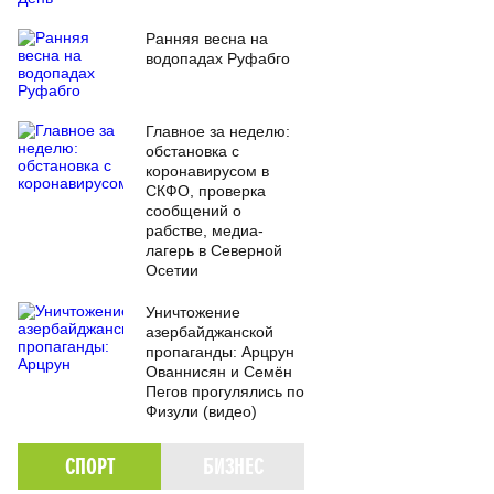
Ранняя весна на
водопадах Руфабго
Главное за неделю:
обстановка с
коронавирусом в
СКФО, проверка
сообщений о
рабстве, медиа-
лагерь в Северной
Осетии
Уничтожение
азербайджанской
пропаганды: Арцрун
Ованнисян и Семён
Пегов прогулялись по
Физули (видео)
СПОРТ
БИЗНЕС