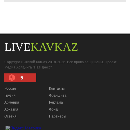
LIVE
KAVKAZ
Copyright © Живой Кавказ 2018-2026. Все права защищены. Проект
Медиа Холдинга "НатПресс".
5
Россия
Контакты
Грузия
Франшиза
Армения
Реклама
Абхазия
Фонд
Осетия
Партнеры