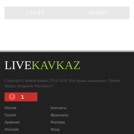
СПОРТ
БИЗНЕС
LIVE
KAVKAZ
Copyright © Живой Кавказ 2018-2026. Все права защищены. Проект
Медиа Холдинга "НатПресс".
1
Россия
Контакты
Грузия
Франшиза
Армения
Реклама
Абхазия
Фонд