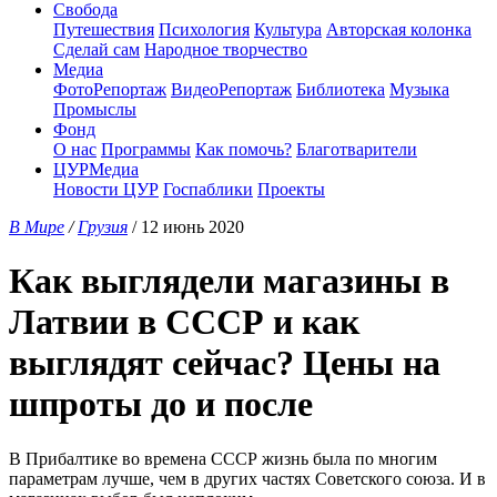
Свобода
Путешествия
Психология
Культура
Авторская колонка
Сделай сам
Народное творчество
Медиа
ФотоРепортаж
ВидеоРепортаж
Библиотека
Музыка
Промыслы
Фонд
О нас
Программы
Как помочь?
Благотварители
ЦУРМедиа
Новости ЦУР
Госпаблики
Проекты
В Мире
/
Грузия
/ 12 июнь 2020
Как выглядели магазины в
Латвии в СССР и как
выглядят сейчас? Цены на
шпроты до и после
В Прибалтике во времена СССР жизнь была по многим
параметрам лучше, чем в других частях Советского союза. И в