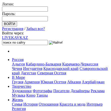
Логин:
Пароль:
Регистрация
/
Забыл все?
Войти через:
LIVE
KAVKAZ
Россия
Адыгея
Кабардино-Балкария
Карачаево-Черкессия
Чечня
Ингушетия
Краснодарский край
Ставропольский
край
Дагестан
Северная Осетия
В Мире
Грузия
Армения
Южная Осетия
Абхазия
Азербайджан
Творчество
Художники
Фотографы
Писатели
Дизайнеры
Реклама
Музыка
Кино
Танцы
Жизнь
Семья
История
Отношения
Красота и мода
Интерьер
Религия