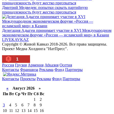
Дмитрий Медведев: попытки скрыть партийную
принадлежность будут жестко пресекаться
Делегация Адыгеи принимает участие в XVI Международном
экономическом форуме «Россия — исламский мир» в Казани
LIVE
KAVKAZ
Copyright © Живой Кавказ 2018-2026. Все права защищены.
Проект Медиа Холдинга "НатПресс".
1
Россия
Грузия
Армения
Абхазия
Осетия
Контакты
Франшиза
Реклама
Фонд
Партнеры
Контакты
Проекты
Реклама
Фонд
Партнеры
«
Август 2026 »
Пн
Вт
Ср
Чт
Пт
Сб
Вс
1
2
3
4
5
6
7
8
9
10
11
12
13
14
15
16