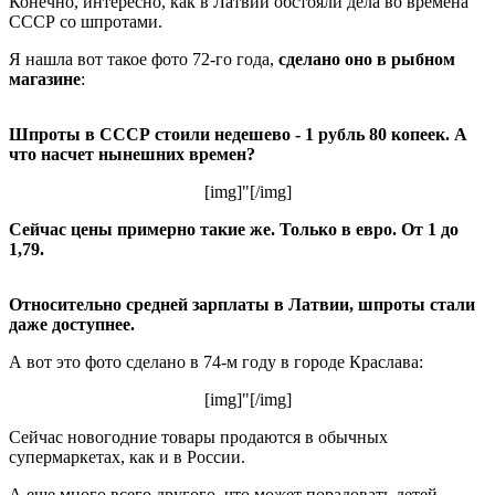
Конечно, интересно, как в Латвии обстояли дела во времена
СССР со шпротами.
Я нашла вот такое фото 72-го года,
сделано оно в рыбном
магазине
:
Шпроты в СССР стоили недешево - 1 рубль 80 копеек. А
что насчет нынешних времен?
[img]"[/img]
Сейчас цены примерно такие же. Только в евро. От 1 до
1,79.
Относительно средней зарплаты в Латвии, шпроты стали
даже доступнее.
А вот это фото сделано в 74-м году в городе Краслава:
[img]"[/img]
Сейчас новогодние товары продаются в обычных
супермаркетах, как и в России.
А еще много всего другого, что может порадовать детей.