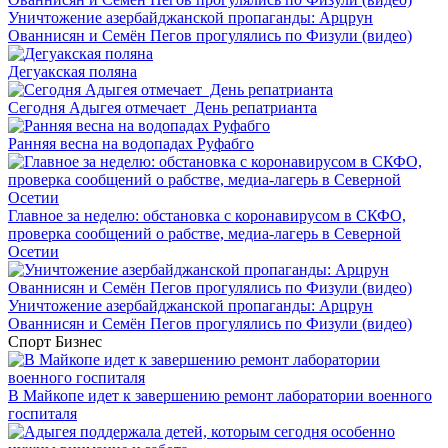
Уничтожение азербайджанской пропаганды: Арцрун
Ованнисян и Семён Пегов прогулялись по Физули (видео)
Дегуакская поляна
Сегодня Адыгея отмечает День репатрианта
Ранняя весна на водопадах Руфабго
Главное за неделю: обстановка с коронавирусом в СКФО,
проверка сообщений о рабстве, медиа-лагерь в Северной
Осетии
Уничтожение азербайджанской пропаганды: Арцрун
Ованнисян и Семён Пегов прогулялись по Физули (видео)
Спорт
Бизнес
В Майкопе идет к завершению ремонт лаборатории военного
госпиталя