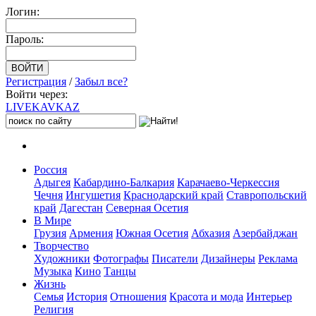
Логин:
Пароль:
Регистрация
/
Забыл все?
Войти через:
LIVE
KAVKAZ
Россия
Адыгея
Кабардино-Балкария
Карачаево-Черкессия
Чечня
Ингушетия
Краснодарский край
Ставропольский
край
Дагестан
Северная Осетия
В Мире
Грузия
Армения
Южная Осетия
Абхазия
Азербайджан
Творчество
Художники
Фотографы
Писатели
Дизайнеры
Реклама
Музыка
Кино
Танцы
Жизнь
Семья
История
Отношения
Красота и мода
Интерьер
Религия