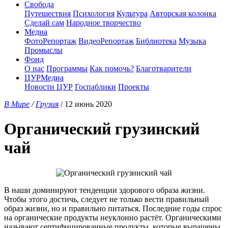
Свобода
Путешествия
Психология
Культура
Авторская колонка
Сделай сам
Народное творчество
Медиа
ФотоРепортаж
ВидеоРепортаж
Библиотека
Музыка
Промыслы
Фонд
О нас
Программы
Как помочь?
Благотварители
ЦУРМедиа
Новости ЦУР
Госпаблики
Проекты
В Мире
/
Грузия
/ 12 июнь 2020
Органический грузинский
чай
В наши доминируют тенденции здорового образа жизни.
Чтобы этого достичь, следует не только вести правильный
образ жизни, но и правильно питаться. Последние годы спрос
на органические продукты неуклонно растёт. Органическими
называют сертифицированные продукты, которые выращены