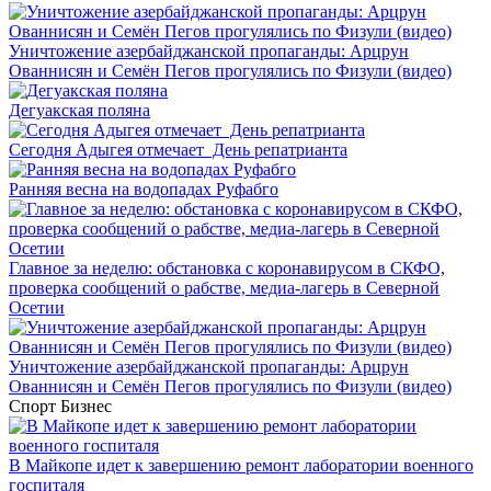
Уничтожение азербайджанской пропаганды: Арцрун
Ованнисян и Семён Пегов прогулялись по Физули (видео)
Дегуакская поляна
Сегодня Адыгея отмечает День репатрианта
Ранняя весна на водопадах Руфабго
Главное за неделю: обстановка с коронавирусом в СКФО,
проверка сообщений о рабстве, медиа-лагерь в Северной
Осетии
Уничтожение азербайджанской пропаганды: Арцрун
Ованнисян и Семён Пегов прогулялись по Физули (видео)
Спорт
Бизнес
В Майкопе идет к завершению ремонт лаборатории военного
госпиталя