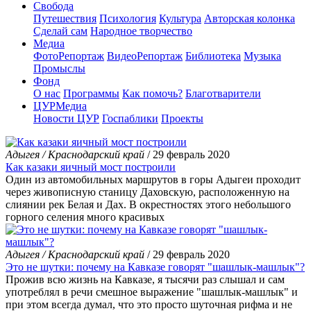
Свобода
Путешествия
Психология
Культура
Авторская колонка
Сделай сам
Народное творчество
Медиа
ФотоРепортаж
ВидеоРепортаж
Библиотека
Музыка
Промыслы
Фонд
О нас
Программы
Как помочь?
Благотварители
ЦУРМедиа
Новости ЦУР
Госпаблики
Проекты
Адыгея / Краснодарский край
/ 29 февраль 2020
Как казаки яичный мост построили
Один из автомобильных маршрутов в горы Адыгеи проходит
через живописную станицу Даховскую, расположенную на
слиянии рек Белая и Дах. В окрестностях этого небольшого
горного селения много красивых
Адыгея / Краснодарский край
/ 29 февраль 2020
Это не шутки: почему на Кавказе говорят "шашлык-машлык"?
Прожив всю жизнь на Кавказе, я тысячи раз слышал и сам
употреблял в речи смешное выражение "шашлык-машлык" и
при этом всегда думал, что это просто шуточная рифма и не