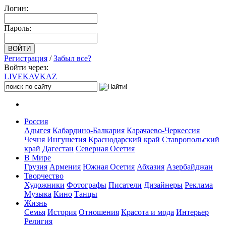
Логин:
Пароль:
Регистрация
/
Забыл все?
Войти через:
LIVE
KAVKAZ
Россия
Адыгея
Кабардино-Балкария
Карачаево-Черкессия
Чечня
Ингушетия
Краснодарский край
Ставропольский
край
Дагестан
Северная Осетия
В Мире
Грузия
Армения
Южная Осетия
Абхазия
Азербайджан
Творчество
Художники
Фотографы
Писатели
Дизайнеры
Реклама
Музыка
Кино
Танцы
Жизнь
Семья
История
Отношения
Красота и мода
Интерьер
Религия