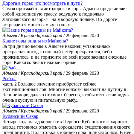
Дорога в горы: что посмотреть в пути?
Самая протяжённая автодорога в горы Адыгеи представляет
собой живописную трассу, ведущую к подножью
Лагонакского нагорья - на Яворовую поляну. По дороге
встречается много самых разных
Адыгея / Краснодарский край
/ 29 февраль 2020
Какие горы видны из Майкопа?
За три дня до весны в Адыгее наконец установилась
прекрасная погода: сильный ветер прекратился, небо
прояснилось, и на горизонте во всей красе засияли снежные
горы Кавказа. Белоснежные горные
Адыгея / Краснодарский край
/ 29 февраль 2020
Рыба...
часть 2 Большое значение приобретает сейчас
экспедиционный лов. Многие колхозы выходят на путину в
Черное море, далеко от своих берегов, чтобы взять ставриду -
очень вкусную и питательную рыбу...
Адыгея / Краснодарский край
/ 29 февраль 2020
Кубанский Сахар
Четыре года назад коллектив Первого Кубанского сахарного
завода готовился отметить сорокалетие существования своего
предприятия. Подготовка к юбилею шла полным ходом. В ней