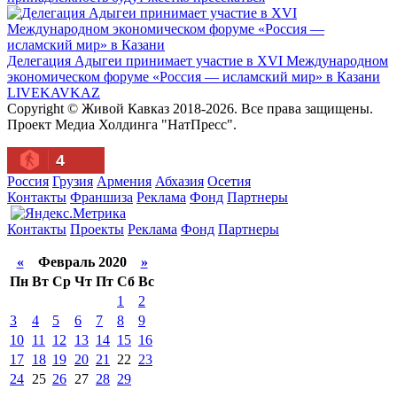
Делегация Адыгеи принимает участие в XVI Международном
экономическом форуме «Россия — исламский мир» в Казани
LIVE
KAVKAZ
Copyright © Живой Кавказ 2018-2026. Все права защищены.
Проект Медиа Холдинга "НатПресс".
4
Россия
Грузия
Армения
Абхазия
Осетия
Контакты
Франшиза
Реклама
Фонд
Партнеры
Контакты
Проекты
Реклама
Фонд
Партнеры
«
Февраль 2020
»
Пн
Вт
Ср
Чт
Пт
Сб
Вс
1
2
3
4
5
6
7
8
9
10
11
12
13
14
15
16
17
18
19
20
21
22
23
24
25
26
27
28
29