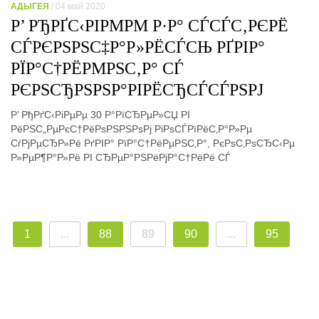
АДЫГЕЯ
/ 04 май 2020
Р’ РЂРҐС‹РІРΜРΜ Р·Р° СЃСЃС‚РЄРЁ
СЃРЄРЅРЅС‡Р°Р»РЁСЃСЊ РҐРІР°
РЇР°С†РЁРΜРЅС‚Р° СЃ
РЄРЅСЂРЅРЅР°РІРЁСЂСЃСЃРЅРЈ
Р’ РђРґС‹РіРµРµ 30 Р°РїСЂРµР»СЏ РІ
РёРЅС„РµРєС†РёРѕРЅРЅРѕРј РіРѕСЃРїРёС‚Р°Р»Рµ
СѓРјРµСЂР»Рё РґРІР° РїР°С†РёРµРЅС‚Р°, РєРѕС‚РѕСЂС‹Рµ
Р»РµР¶Р°Р»Рё РІ СЂРµР°РЅРёРјР°С†РёРё СЃ
1
...
88
89
90
...
95