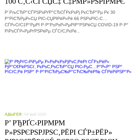
100 С‚С‹СЃСЏС‡ С‡РΜР»РЅРІРΜРЄ
Р’ РљСЂР°СЃРЅРѕРґР°СЂСЃРєРѕРј РєСЂР°Рµ Рє 30
Р°РїСЂРµР»СЏ РІС‹СЏРІРёР»Рё 66 РЅРѕРІС‹С…
СЃР»СѓС‡Р°РµРІ Р·Р°Р±РѕР»РµРІР°РЅРёСЏ COVID-19 Р·Р°
РїРѕСЃР»РµРґРЅРёРµ СЃСѓС‚РєРё...
АДЫГЕЯ
/ 04 май 2020
Р’ РЂРҐС‹РІРΜРΜ
Р»РЅРЄРЅРЈРЅС‚РЁРІ СЃР±РЁР»