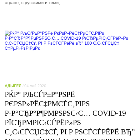
стране, с русскими и теми,
АДЫГЕЯ
/ 04 май 2020
РЌР° РЉСЃР±Р°РЅРЁ
РЄРЅР»РЁС‡РΜСЃС‚РІРЅ
Р·Р°СЂР°Р¶РΜРЅРЅС‹С… COVID-19
РЇСЂРΜРІС‹СЃРЁР»РЅ
С‚С‹СЃСЏС‡СЃ, РІ Р РЅСЃСЃРЁРЁ ВЂ”