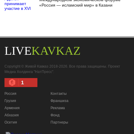
«Россия — исламский мир» в Казани
LIVE
KAVKAZ
Copyright © Живой Кавказ 2018-2026. Все права защищены. Проект
Медиа Холдинга "НатПресс".
1
Россия
Контакты
Грузия
Франшиза
Армения
Реклама
Абхазия
Фонд
Осетия
Партнеры