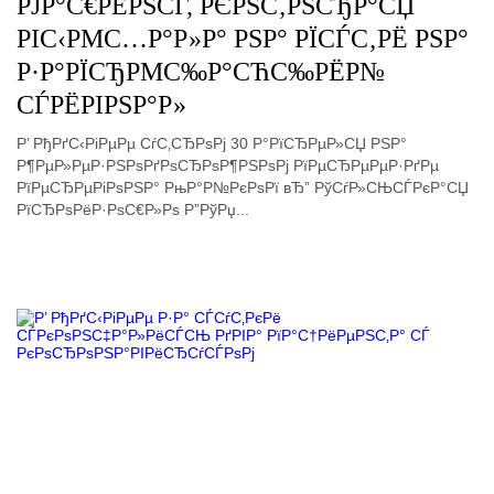
РЈР°С€РЁРЅСЃ, РЄРЅС‚РЅСЂР°СЏ
РІС‹РΜС…Р°Р»Р° РЅР° РЇСЃС‚РЁ РЅР°
Р·Р°РЇСЂРΜС‰Р°СЋС‰РЁР№
СЃРЁРІРЅР°Р»
Р’ РђРґС‹РіРµРµ СѓС‚СЂРѕРј 30 Р°РїСЂРµР»СЏ РЅР°
Р¶РµР»РµР·РЅРѕРґРѕСЂРѕР¶РЅРѕРј РїРµСЂРµРµР·РґРµ
РїРµСЂРµРіРѕРЅР° РњР°Р№РєРѕРї вЂ” РўСѓР»СЊСЃРєР°СЏ
РїСЂРѕРёР·РѕС€Р»Рѕ Р”РўРџ...