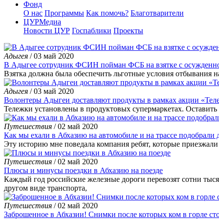
Фонд
О нас
Программы
Как помочь?
Благотварители
ЦУРМедиа
Новости ЦУР
Госпаблики
Проекты
Адыгея
/ 03 май 2020
В Адыгее сотрудник ФСИН пойман ФСБ на взятке с осужденн
Взятка должна была обеспечить льготные условия отбывания н
Адыгея
/ 03 май 2020
Волонтеры Адыгеи доставляют продукты в рамках акции «Те
Тележки установлены в продуктовых супермаркетах. Оставить
Путешествия
/ 02 май 2020
Как мы ехали в Абхазию на автомобиле и на трассе подобрали
Эту историю мне поведала компания ребят, которые приезжали 
Путешествия
/ 02 май 2020
Плюсы и минусы поездки в Абхазию на поезде
Каждый год российские железные дороги перевозят сотни тыся
другом виде транспорта,
Путешествия
/ 02 май 2020
Заброшенное в Абхазии! Снимки после которых ком в горле ст