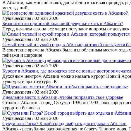
В Абхазии, как многие знают, достаточно красивая природа, р
мест, зданий,
Путешествия
/ 02 май 2020
Безопасно ли одинокой красивой девушке ехать в Абхазию?
Перед началом сезона все чаще поступают вопросы от девушек т
Путешествия
/ 02 май 2020
Самый теплый и сухой город в Абхазии, который пользуется б
В советские времена Абхазия была излюбленным местом отдыха
пейзажи и широкие
Путешествия
/ 02 май 2020
Курорт в Абхазии, где находятся все основные достопримечате
Духовным центром Абхазии можно назвать курорт Новый Афон,
культуры и архитектуры. К
Путешествия
/ 02 май 2020
Идеальное место в Абхазии, чтобы поправить свое здоровье
Столица Абхазии - город Сухум, с 1936 по 1993 годы город но
курортов бывшего
Путешествия
/ 02 май 2020
Сухум или Гагра? Какой город выбрать для отдыха в Абхазии
Абхазия - республика расположенная не берегу Черного моря. 