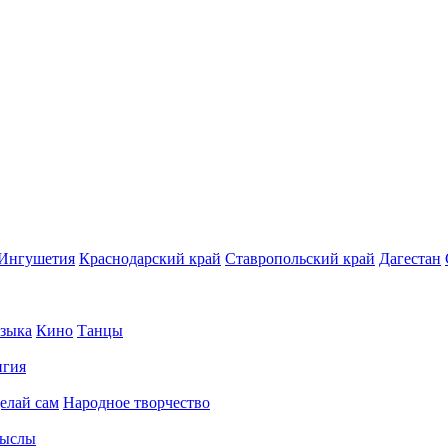
Ингушетия
Краснодарский край
Ставропольский край
Дагестан
зыка
Кино
Танцы
игия
елай сам
Народное творчество
ыслы