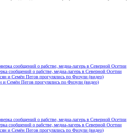
рка сообщений о рабстве, медиа-лагерь в Северной Осетии
 и Семён Пегов прогулялись по Физули (видео)
рка сообщений о рабстве, медиа-лагерь в Северной Осетии