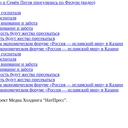
 и Семён Пегов прогулялись по Физули (видео)
оспиталя
нимание и забота
 будут жестко пресекаться
кономическом форуме «Россия — исламский мир» в Казани
оспиталя
нимание и забота
 будут жестко пресекаться
кономическом форуме «Россия — исламский мир» в Казани
роект Медиа Холдинга "НатПресс".