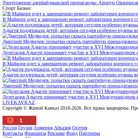
Уничтожение азербайджанской пропаганды: Арцрун Ованнисян
Спорт
Бизнес
В Майкопе идет к завершению ремонт лаборатории военного г
Адыгея поддержала детей, которым сегодня особенно нужны в
Дмитрий Медведев: попытки скрыть партийную принадлежность
Делегация Адыгеи принимает участие в XVI Международном э
В Майкопе идет к завершению ремонт лаборатории военного г
Адыгея поддержала детей, которым сегодня особенно нужны в
Дмитрий Медведев: попытки скрыть партийную принадлежность
Делегация Адыгеи принимает участие в XVI Международном э
LIVE
KAVKAZ
Copyright © Живой Кавказ 2018-2026. Все права защищены. П
1
Россия
Грузия
Армения
Абхазия
Осетия
Контакты
Франшиза
Реклама
Фонд
Партнеры