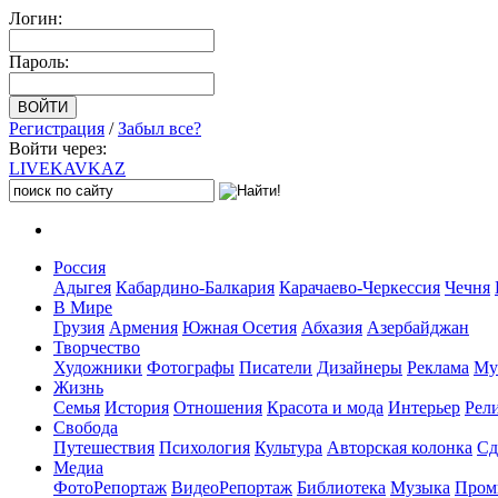
Логин:
Пароль:
Регистрация
/
Забыл все?
Войти через:
LIVE
KAVKAZ
Россия
Адыгея
Кабардино-Балкария
Карачаево-Черкессия
Чечня
В Мире
Грузия
Армения
Южная Осетия
Абхазия
Азербайджан
Творчество
Художники
Фотографы
Писатели
Дизайнеры
Реклама
Му
Жизнь
Семья
История
Отношения
Красота и мода
Интерьер
Рел
Свобода
Путешествия
Психология
Культура
Авторская колонка
Сд
Медиа
ФотоРепортаж
ВидеоРепортаж
Библиотека
Музыка
Пром