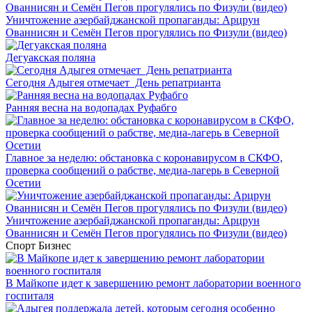
Уничтожение азербайджанской пропаганды: Арцрун
Ованнисян и Семён Пегов прогулялись по Физули (видео)
Дегуакская поляна
Сегодня Адыгея отмечает День репатрианта
Ранняя весна на водопадах Руфабго
Главное за неделю: обстановка с коронавирусом в СКФО,
проверка сообщений о рабстве, медиа-лагерь в Северной
Осетии
Уничтожение азербайджанской пропаганды: Арцрун
Ованнисян и Семён Пегов прогулялись по Физули (видео)
Спорт
Бизнес
В Майкопе идет к завершению ремонт лаборатории военного
госпиталя