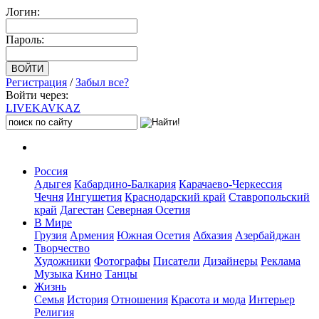
Логин:
Пароль:
Регистрация
/
Забыл все?
Войти через:
LIVE
KAVKAZ
Россия
Адыгея
Кабардино-Балкария
Карачаево-Черкессия
Чечня
Ингушетия
Краснодарский край
Ставропольский
край
Дагестан
Северная Осетия
В Мире
Грузия
Армения
Южная Осетия
Абхазия
Азербайджан
Творчество
Художники
Фотографы
Писатели
Дизайнеры
Реклама
Музыка
Кино
Танцы
Жизнь
Семья
История
Отношения
Красота и мода
Интерьер
Религия