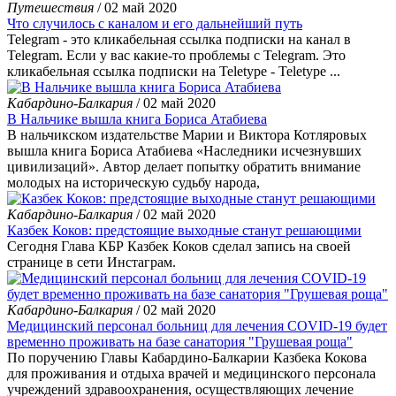
Путешествия
/ 02 май 2020
Что случилось с каналом и его дальнейший путь
Telegram - это кликабельная ссылка подписки на канал в
Telegram. Если у вас какие-то проблемы с Telegram. Это
кликабельная ссылка подписки на Teletype - Teletype ...
Кабардино-Балкария
/ 02 май 2020
В Нальчике вышла книга Бориса Атабиева
В нальчикском издательстве Марии и Виктора Котляровых
вышла книга Бориса Атабиева «Наследники исчезнувших
цивилизаций». Автор делает попытку обратить внимание
молодых на историческую судьбу народа,
Кабардино-Балкария
/ 02 май 2020
Казбек Коков: предстоящие выходные станут решающими
Сегодня Глава КБР Казбек Коков сделал запись на своей
странице в сети Инстаграм.
Кабардино-Балкария
/ 02 май 2020
Медицинский персонал больниц для лечения COVID-19 будет
временно проживать на базе санатория "Грушевая роща"
По поручению Главы Кабардино-Балкарии Казбека Кокова
для проживания и отдыха врачей и медицинского персонала
учреждений здравоохранения, осуществляющих лечение