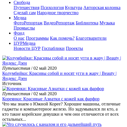
Свобода
Путешествия
Психология
Культура
Авторская колонка
Сделай сам
Народное творчество
Медиа
ФотоРепортаж
ВидеоРепортаж
Библиотека
Музыка
Промыслы
Фонд
О нас
Программы
Как помочь?
Благотварители
ЦУРМедиа
Новости ЦУР
Госпаблики
Проекты
Путешествия
/ 02 май 2020
Колумбийки: Красивы собой и носят угги в жару | Beauty |
Яндекс Дзен
Источник
Путешествия
/ 02 май 2020
Кореянки: Красивые Азиатки с кожей как фарфор
Что мы знаем о Южной Корее? Хорошие машины, отличные
гаджеты и компьютерное железо. Но задумывался ли кто, а
кто такие корейские девушки и чем они отличаются от всех
остальных...