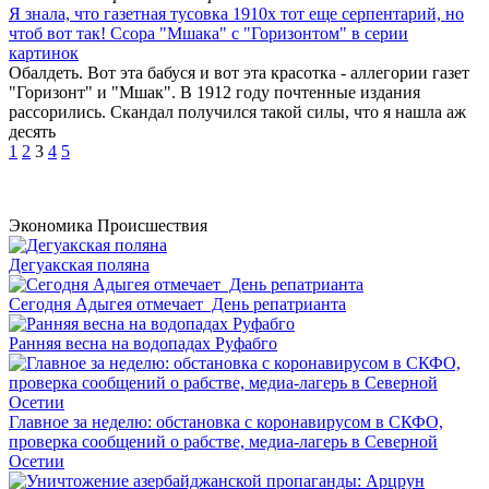
Я знала, что газетная тусовка 1910х тот еще серпентарий, но
чтоб вот так! Ссора "Мшака" с "Горизонтом" в серии
картинок
Обалдеть. Вот эта бабуся и вот эта красотка - аллегории газет
"Горизонт" и "Мшак". В 1912 году почтенные издания
рассорились. Скандал получился такой силы, что я нашла аж
десять
1
2
3
4
5
Экономика
Происшествия
Дегуакская поляна
Сегодня Адыгея отмечает День репатрианта
Ранняя весна на водопадах Руфабго
Главное за неделю: обстановка с коронавирусом в СКФО,
проверка сообщений о рабстве, медиа-лагерь в Северной
Осетии