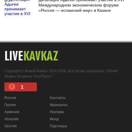
Международном экономическом форуме
«Россия — исламский мир» в Казани
LIVE
KAVKAZ
Copyright © Живой Кавказ 2018-2026. Все права защищены. Проект
Медиа Холдинга "НатПресс".
1
Россия
Контакты
Грузия
Франшиза
Армения
Реклама
Абхазия
Фонд
Осетия
Партнеры