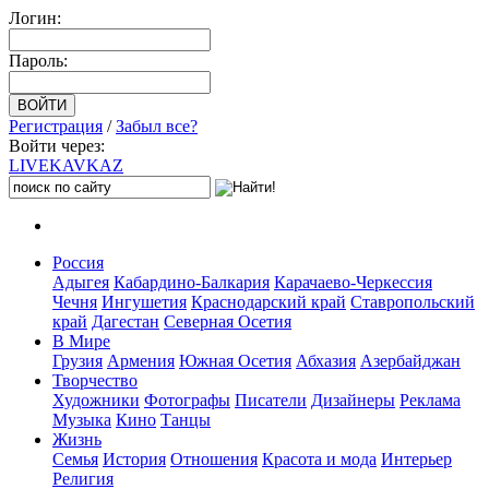
Логин:
Пароль:
Регистрация
/
Забыл все?
Войти через:
LIVE
KAVKAZ
Россия
Адыгея
Кабардино-Балкария
Карачаево-Черкессия
Чечня
Ингушетия
Краснодарский край
Ставропольский
край
Дагестан
Северная Осетия
В Мире
Грузия
Армения
Южная Осетия
Абхазия
Азербайджан
Творчество
Художники
Фотографы
Писатели
Дизайнеры
Реклама
Музыка
Кино
Танцы
Жизнь
Семья
История
Отношения
Красота и мода
Интерьер
Религия