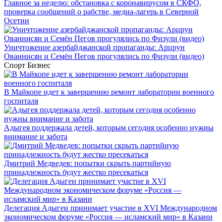
Главное за неделю: обстановка с коронавирусом в СКФО,
проверка сообщений о рабстве, медиа-лагерь в Северной
Осетии
Уничтожение азербайджанской пропаганды: Арцрун
Ованнисян и Семён Пегов прогулялись по Физули (видео)
Спорт
Бизнес
В Майкопе идет к завершению ремонт лаборатории военного
госпиталя
Адыгея поддержала детей, которым сегодня особенно нужны
внимание и забота
Дмитрий Медведев: попытки скрыть партийную
принадлежность будут жестко пресекаться
Делегация Адыгеи принимает участие в XVI Международном
экономическом форуме «Россия — исламский мир» в Казани