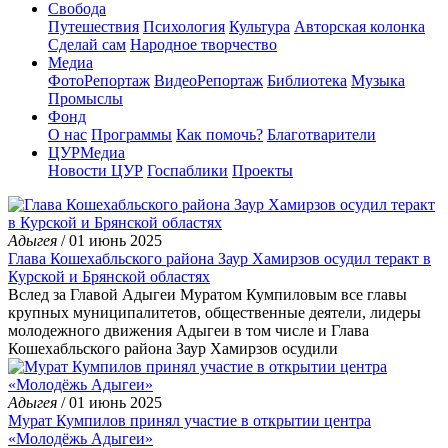
Свобода
Путешествия
Психология
Культура
Авторская колонка
Сделай сам
Народное творчество
Медиа
ФотоРепортаж
ВидеоРепортаж
Библиотека
Музыка
Промыслы
Фонд
О нас
Программы
Как помочь?
Благотварители
ЦУРМедиа
Новости ЦУР
Госпаблики
Проекты
Адыгея
/ 01 июнь 2025
Глава Кошехабльского района Заур Хамирзов осудил теракт в
Курской и Брянской областях
Вслед за Главой Адыгеи Муратом Кумпиловым все главы
крупных муниципалитетов, общественные деятели, лидеры
молодежного движения Адыгеи в том числе и Глава
Кошехабльского района Заур Хамирзов осудили
Адыгея
/ 01 июнь 2025
Мурат Кумпилов принял участие в открытии центра
«Молодёжь Адыгеи»