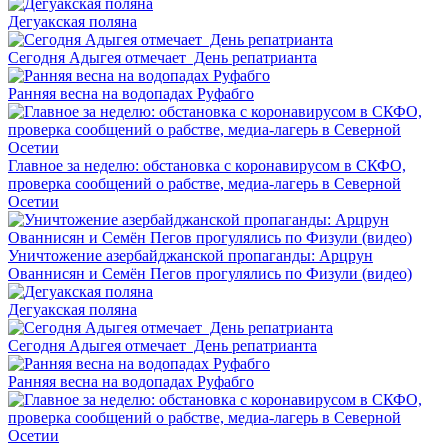
Дегуакская поляна
Сегодня Адыгея отмечает День репатрианта
Ранняя весна на водопадах Руфабго
Главное за неделю: обстановка с коронавирусом в СКФО,
проверка сообщений о рабстве, медиа-лагерь в Северной
Осетии
Уничтожение азербайджанской пропаганды: Арцрун
Ованнисян и Семён Пегов прогулялись по Физули (видео)
Дегуакская поляна
Сегодня Адыгея отмечает День репатрианта
Ранняя весна на водопадах Руфабго