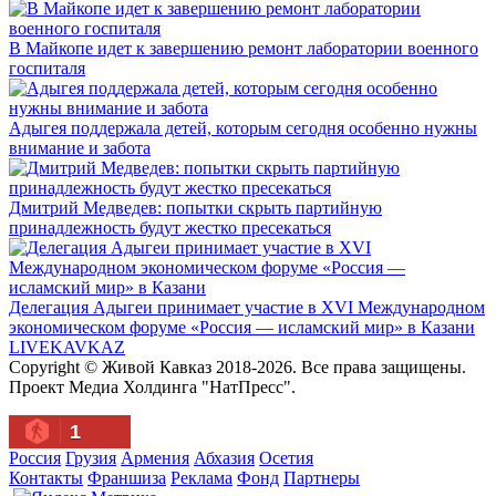
В Майкопе идет к завершению ремонт лаборатории военного
госпиталя
Адыгея поддержала детей, которым сегодня особенно нужны
внимание и забота
Дмитрий Медведев: попытки скрыть партийную
принадлежность будут жестко пресекаться
Делегация Адыгеи принимает участие в XVI Международном
экономическом форуме «Россия — исламский мир» в Казани
LIVE
KAVKAZ
Copyright © Живой Кавказ 2018-2026. Все права защищены.
Проект Медиа Холдинга "НатПресс".
1
Россия
Грузия
Армения
Абхазия
Осетия
Контакты
Франшиза
Реклама
Фонд
Партнеры