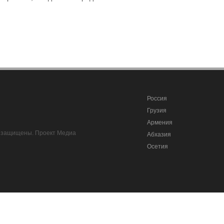
Россия
Грузия
Армения
ва защищены. Проект Медиа
Абхазия
Осетия