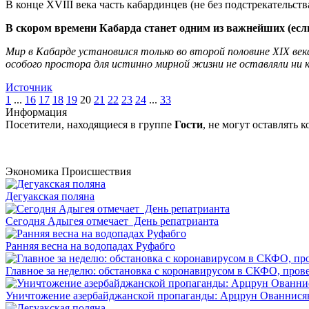
В конце XVIII века часть кабардинцев (не без подстрекательс
В скором времени Кабарда станет одним из важнейших (если
Мир в Кабарде установился только во второй половине XIX век
особого простора для истинно мирной жизни не оставляли ни
Источник
1
...
16
17
18
19
20
21
22
23
24
...
33
Информация
Посетители, находящиеся в группе
Гости
, не могут оставлять
Экономика
Происшествия
Дегуакская поляна
Сегодня Адыгея отмечает День репатрианта
Ранняя весна на водопадах Руфабго
Главное за неделю: обстановка с коронавирусом в СКФО, прове
Уничтожение азербайджанской пропаганды: Арцрун Ованнисян