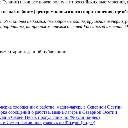
тва Турции) начинает новую волну антироссийских выступлений, 
 не важнейшим) центром кавказского сопротивления, где обе 
а. Увы он был недолгим: две мировые войны, крушение империи, 
 кабардинцам, ни прочим жителям бывшей Российской империи. 
 комментарии к данной публикации.
рка сообщений о рабстве, медиа-лагерь в Северной Осетии
 и Семён Пегов прогулялись по Физули (видео)