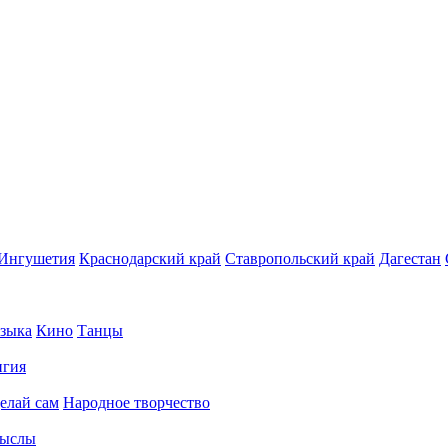
Ингушетия
Краснодарский край
Ставропольский край
Дагестан
зыка
Кино
Танцы
игия
елай сам
Народное творчество
ыслы