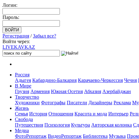
Логин:
Пароль:
Регистрация
/
Забыл все?
Войти через:
LIVE
KAVKAZ
Россия
Адыгея
Кабардино-Балкария
Карачаево-Черкессия
Чечня
В Мире
Грузия
Армения
Южная Осетия
Абхазия
Азербайджан
Творчество
Художники
Фотографы
Писатели
Дизайнеры
Реклама
Му
Жизнь
Семья
История
Отношения
Красота и мода
Интерьер
Рел
Свобода
Путешествия
Психология
Культура
Авторская колонка
Сд
Медиа
ФотоРепортаж
ВидеоРепортаж
Библиотека
Музыка
Пром