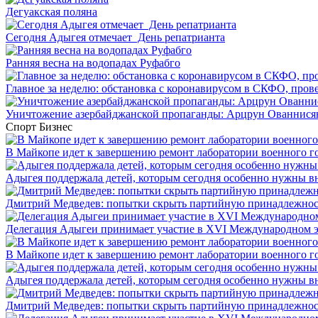
Дегуакская поляна
Сегодня Адыгея отмечает День репатрианта
Ранняя весна на водопадах Руфабго
Главное за неделю: обстановка с коронавирусом в СКФО, прове
Уничтожение азербайджанской пропаганды: Арцрун Ованнисян
Спорт
Бизнес
В Майкопе идет к завершению ремонт лаборатории военного г
Адыгея поддержала детей, которым сегодня особенно нужны в
Дмитрий Медведев: попытки скрыть партийную принадлежность
Делегация Адыгеи принимает участие в XVI Международном э
В Майкопе идет к завершению ремонт лаборатории военного г
Адыгея поддержала детей, которым сегодня особенно нужны в
Дмитрий Медведев: попытки скрыть партийную принадлежность