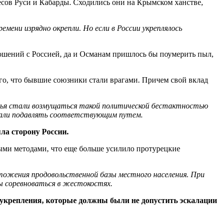
сов Руси и Кабарды. Сходились они на Крымском ханстве,
емени изрядно окрепли. Но если в России укреплялось
ношений с Россией, да и Османам пришлось бы поумерить пыл,
го, что бывшие союзники стали врагами. Причем свой вклад
нязья стали возмущаться такой политической бестактностью
стали подавлять соответствующим путем.
яла сторону России.
ными методами, что еще больше усилило протурецкие
ичтожения продовольственной базы местного населения. При
бы соревноваться в жестокостях.
 укрепления, которые должны были не допустить эскалации