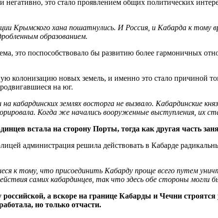
 негативно, это стало проявлением общих политических интере
иции Крымского хана пошатнулись. И Россия, и Кабарда к тому вр
здробленным образованием.
стема, это поспособствовало бы развитию более гармоничных от
ую колонизацию новых земель, и именно это стало причиной то
 продвигавшиеся на юг.
и на кабардинских землях восторга не вызвало. Кабардинские к
норировала. Когда же начались вооруженные выступления, их 
рдинцев встала на сторону Порты, тогда как другая часть зан
столицей администрация решила действовать в Кабарде радикаль
вшиеся к тому, что присоединить Кабарду проще всего путем ун
действия самих кабардинцев, так что здесь обе стороны могли 
российской, а вскоре на границе Кабарды и Чечни строятся
работала, но только отчасти.