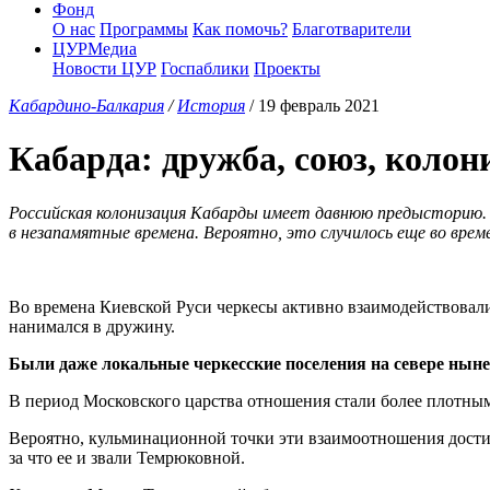
Фонд
О нас
Программы
Как помочь?
Благотварители
ЦУРМедиа
Новости ЦУР
Госпаблики
Проекты
Кабардино-Балкария
/
История
/ 19 февраль 2021
Кабарда: дружба, союз, колон
Российская колонизация Кабарды имеет давнюю предысторию. В
в незапамятные времена. Вероятно, это случилось еще во време
Во времена Киевской Руси черкесы активно взаимодействовали 
нанимался в дружину.
Были даже локальные черкесские поселения на севере нын
В период Московского царства отношения стали более плотным
Вероятно, кульминационной точки эти взаимоотношения достиг
за что ее и звали Темрюковной.