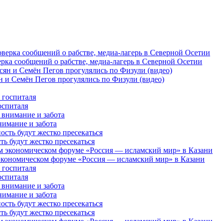
рка сообщений о рабстве, медиа-лагерь в Северной Осетии
 и Семён Пегов прогулялись по Физули (видео)
оспиталя
нимание и забота
 будут жестко пресекаться
кономическом форуме «Россия — исламский мир» в Казани
оспиталя
нимание и забота
 будут жестко пресекаться