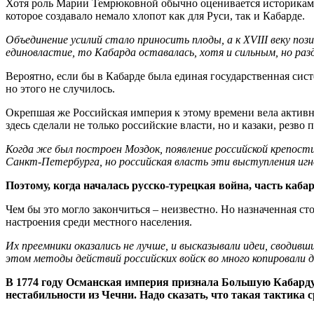
Хотя роль Марии Темрюковной обычно оценивается историками
которое создавало немало хлопот как для Руси, так и Кабарде.
Объединение усилий стало приносить плоды, а к XVIII веку поз
единовластие, то Кабарда оставалась, хотя и сильным, но ра
Вероятно, если бы в Кабарде была единая государственная си
но этого не случилось.
Окрепшая же Российская империя к этому времени вела активн
здесь сделали не только российские власти, но и казаки, резво
Когда же был построен Моздок, появление российской крепост
Санкт-Петербурга, но российская власть эти выступления иг
Поэтому, когда началась русско-турецкая война, часть каба
Чем бы это могло закончиться – неизвестно. Но назначенная 
настроения среди местного населения.
Их преемники оказались не лучше, и высказывали идеи, своди
этом методы действий российских войск во много копировали 
В 1774 году Османская империя признала Большую Кабарду 
нестабильности из Чечни. Надо сказать, что такая тактика с