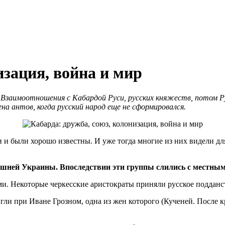
изация, война и мир
заимоотношения с Кабардой Руси, русских княжеств, потом Русс
на антов, когда русский народ еще не сформировался.
и были хорошо известны. И уже тогда многие из них видели для 
ешней Украины. Впоследствии эти группы слились с местным
и. Некоторые черкесские аристократы приняли русское подданст
ли при Иване Грозном, одна из жен которого (Кученей. После 