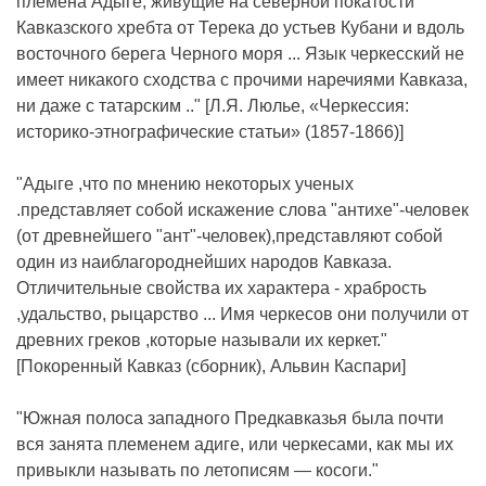
племена Адыге, живущие на северной покатости
Кавказского хребта от Терека до устьев Кубани и вдоль
восточного берега Черного моря ... Язык черкесский не
имеет никакого сходства с прочими наречиями Кавказа,
ни даже с татарским .." [Л.Я. Люлье, «Черкессия:
историко-этнографические статьи» (1857-1866)]
"Адыге ,что по мнению некоторых ученых
.представляет собой искажение слова "антихе"-человек
(от древнейшего "ант"-человек),представляют собой
один из наиблагороднейших народов Кавказа.
Отличительные свойства их характера - храбрость
,удальство, рыцарство ... Имя черкесов они получили от
древних греков ,которые называли их керкет."
[Покоренный Кавказ (сборник), Альвин Каспари]
"Южная полоса западного Предкавказья была почти
вся занята племенем адиге, или черкесами, как мы их
привыкли называть по летописям — косоги."