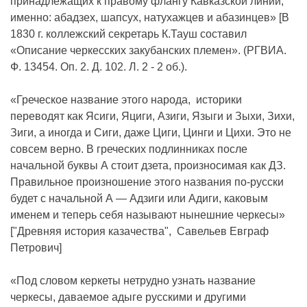
принадлежащих к правому флангу Кавказской линии,
именно: абадзех, шапсух, натухажцев и абазинцев» [В
1830 г. коллежский секретарь К.Тауш составил
«Описание черкесских закубанских племен». (РГВИА.
Ф. 13454. Оп. 2. Д. 102. Л. 2 - 2 об.).
«Греческое название этого народа, историки
переводят как Ясиги, Яциги, Азиги, Языги и Зыхи, Зихи,
Зиги, а иногда и Сиги, даже Циги, Цинги и Цихи. Это не
совсем верно. В греческих подлинниках после
начальной буквы А стоит дзета, произносимая как ДЗ.
Правильное произношение этого названия по-русски
будет с начальной А — Адзиги или Адиги, каковым
именем и теперь себя называют нынешние черкесы»
["Древняя история казачества", Савельев Евграф
Петрович]
«Под словом керкеты нетрудно узнать название
черкесы, даваемое адыге русскими и другими