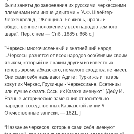
были заняты до завоевания их русскими, черкесскими
племенами или иначе ,адыгами.» [А.Ф. Швейгер-
Лерхенфельд , "Женщина. Ее жизнь, нравы и
общественное положение у всех народов земного
шара". Пер. с нем — Спб., 1885 г, 668 с.]
"Черкесы многочисленный и знатнейший народ
...Черкесы разнятся от всех народов особливым своим
языком, который ни с каким другим из известных
теперь ,кроме абхазского, немалого сходства не имеет.
Они сами себя называют Адиге ; Турки жъ и татары
зовут их Черкас, Грузинцы - Черкессиане, Осетинцы
или лучше сказать Оссы их Казахе именуют." [Дебу И.
Разные исторические замечания относительно
народов, соседственных Кавказской линии //
Отечественные записки. — 1821. ]
“Название черкесов, которые сами себя именуют