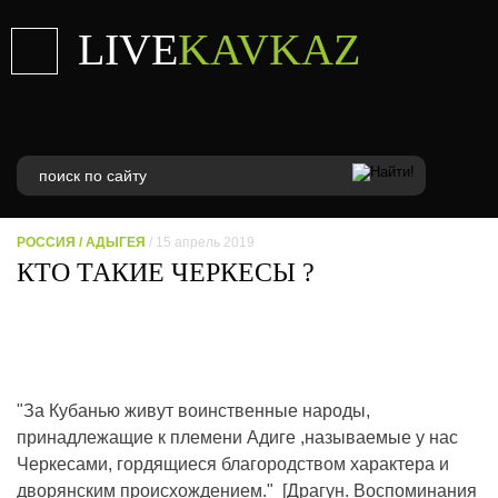
LIVE
KAVKAZ
РОССИЯ
/
АДЫГЕЯ
/ 15 апрель 2019
КТО ТАКИЕ ЧЕРКЕСЫ ?
"За Кубанью живут воинственные народы,
принадлежащие к племени Адиге ,называемые у нас
Черкесами, гордящиеся благородством характера и
дворянским происхождением." [Драгун. Воспоминания