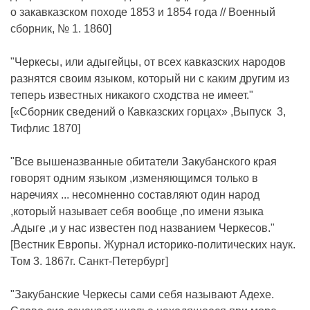
о закавказском походе 1853 и 1854 года // Военный
сборник, № 1. 1860]
"Черкесы, или адыгейцы, от всех кавказских народов
разнятся своим языком, который ни с каким другим из
теперь известных никакого сходства не имеет."
[«Сборник сведений о Кавказских горцах» ,Выпуск 3,
Тифлис 1870]
"Все вышеназванные обитатели Закубанского края
говорят одним языком ,изменяющимся только в
наречиях ... несомненно составляют один народ
,который называет себя вообще ,по имени языка
.Адыге ,и у нас известен под названием Черкесов."
[Вестник Европы. Журнал историко-политических наук.
Том 3. 1867г. Санкт-Петербург]
"Закубанские Черкесы сами себя называют Адехе.