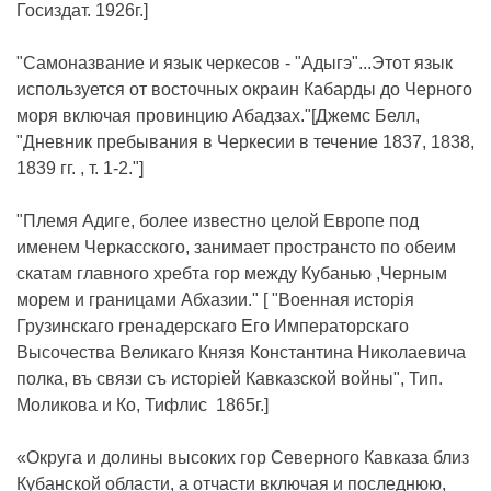
Госиздат. 1926г.]
"Самоназвание и язык черкесов - "Адыгэ"...Этот язык
используется от восточных окраин Кабарды до Черного
моря включая провинцию Абадзах."[Джемс Белл,
"Дневник пребывания в Черкесии в течение 1837, 1838,
1839 гг. , т. 1-2."]
"Племя Адиге, более известно целой Европе под
именем Черкасского, занимает пространсто по обеим
скатам главного хребта гор между Кубанью ,Черным
морем и границами Абхазии." [ "Военная исторiя
Грузинскаго гренадерскаго Его Императорскаго
Высочества Великаго Князя Константина Николаевича
полка, въ связи съ исторiей Кавказской войны", Тип.
Моликова и Ко, Тифлис 1865г.]
«Округа и долины высоких гор Северного Кавказа близ
Кубанской области, а отчасти включая и последнюю,