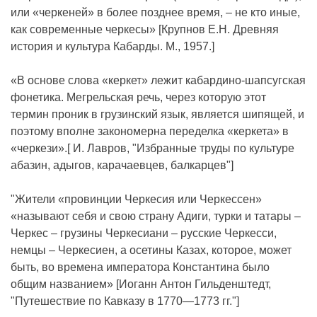
или «черкеней» в более позднее время, ‒ не кто иные,
как современные черкесы» [Крупнов Е.Н. Древняя
история и культура Кабарды. М., 1957.]
«В основе слова «керкет» лежит кабардино-шапсугская
фонетика. Мегрельская речь, через которую этот
термин проник в грузинский язык, является шипящей, и
поэтому вполне закономерна переделка «керкета» в
«черкези».[ И. Лавров, "Избранные труды по культуре
абазин, адыгов, карачаевцев, балкарцев"]
"Жители «провинции Черкесия или Черкессен»
«называют себя и свою страну Адиги, турки и татары –
Черкес – грузины Черкесиани – русские Черкесси,
немцы – Черкесиен, а осетины Казах, которое, может
быть, во времена императора Константина было
общим названием» [Иоганн Антон Гильденштедт,
"Путешествие по Кавказу в 1770—1773 гг."]