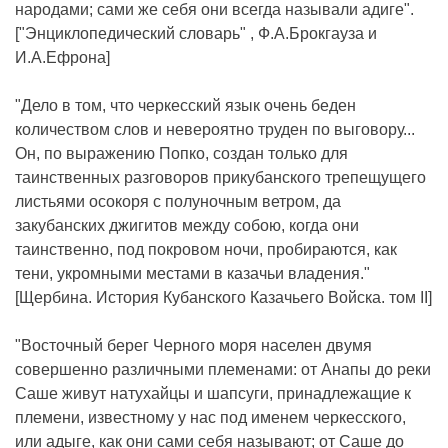
народами; сами же себя они всегда называли адиге".
["Энциклопедический словарь" , Ф.А.Брокгауза и
И.А.Ефрона]
"Дело в том, что черкесский язык очень беден
количеством слов и невероятно труден по выговору...
Он, по выражению Попко, создан только для
таинственных разговоров прикубанского трепещущего
листьями осокоря с полуночным ветром, да
закубанских джигитов между собою, когда они
таинственно, под покровом ночи, пробираются, как
тени, укромными местами в казачьи владения."
[Щербина. История Кубанского Казачьего Войска. том II]
"Восточный берег Черного моря населен двумя
совершенно различными племенами: от Анапы до реки
Саше живут натухайцы и шапсуги, принадлежащие к
племени, известному у нас под именем черкесского,
или адыге, как они сами себя называют; от Саше до