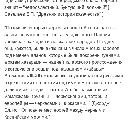
“адигами”, происходит от персидского слова “серкеш”...
значит – “неподвластный, бунтующий, вольный”.[
Савельев Е.П. "Древняя история казачества" ]
"По имени, которым черкесы сами себя называют —
адыги, возможно, что это агеды, которых Плиний
упоминает как один из кавказских народов. Позднее
они, кажется, были включены в число многих народов
под именем аланов, которые были покорены гуннами,
а затем хазарами — нацией татарского происхождения,
в которую они вошли под названием «кабары».
В течение VIII-ХII веков черкесы упоминаются русскими
и греческими историками под именем казаков, которое
дали им их соседи — осеты. Арабы называли их
мамлюками, грузины — черкесианами, татары и
европейцы — черкесами и чиркасами. " [Джордж
Эллис. "Описание местностей между Черным и
Каспийским морями."]