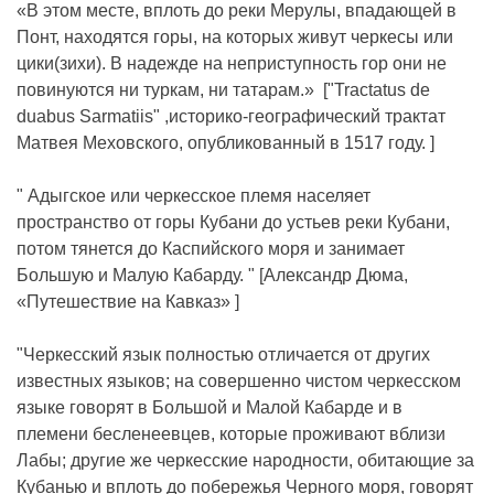
«В этом месте, вплоть до реки Мерулы, впадающей в
Понт, находятся горы, на которых живут черкесы или
цики(зихи). В надежде на неприступность гор они не
повинуются ни туркам, ни татарам.» ["Tractatus de
duabus Sarmatiis" ,историко-географический трактат
Матвея Меховского, опубликованный в 1517 году. ]
" Адыгское или черкесское племя населяет
пространство от горы Кубани до устьев реки Кубани,
потом тянется до Каспийского моря и занимает
Большую и Малую Кабарду. " [Александр Дюма,
«Путешествие на Кавказ» ]
"Черкесский язык полностью отличается от других
известных языков; на совершенно чистом черкесском
языке говорят в Большой и Малой Кабарде и в
племени бесленеевцев, которые проживают вблизи
Лабы; другие же черкесские народности, обитающие за
Кубанью и вплоть до побережья Черного моря, говорят