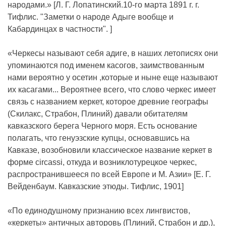
народами.» [Л. Г. Лопатинский.10-го марта 1891 г. г.
Тифлис. "Заметки о народе Адыге вообще и
Кабардинцах в частности". ]
«Черкесы называют себя адиге, в наших летописях они
упоминаются под именем касогов, заимствованным
нами вероятно у осетин ,которые и ныне еще называют
их касагами... Вероятнее всего, что слово черкес имеет
связь с названием керкет, которое древние географы
(Скилакс, Страбон, Плиний) давали обитателям
кавказского берега Черного моря. Есть основание
полагать, что генуэзские купцы, основавшись на
Кавказе, возобновили классическое название керкет в
форме circassi, откуда и возниклотурецкое черкес,
распространившееся по всей Европе и М. Азии» [Е. Г.
Вейденбаум. Кавказские этюды. Тифлис, 1901]
«По единодушному признанию всех лингвистов,
«керкеты» античных авторовь (Плиний, Страбон и др.),