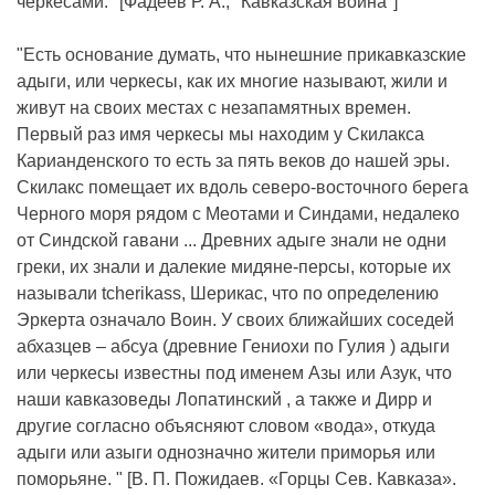
черкесами." [Фадеев Р. А., "Кавказская война"]
"Есть основание думать, что нынешние прикавказские
адыги, или черкесы, как их многие называют, жили и
живут на своих местах с незапамятных времен.
Первый раз имя черкесы мы находим у Скилакса
Карианденского то есть за пять веков до нашей эры.
Скилакс помещает их вдоль северо-восточного берега
Черного моря рядом с Меотами и Синдами, недалеко
от Синдской гавани ... Древних адыге знали не одни
греки, их знали и далекие мидяне-персы, которые их
называли tcherikass, Шерикас, что по определению
Эркерта означало Воин. У своих ближайших соседей
абхазцев – абсуа (древние Гениохи по Гулия ) адыги
или черкесы известны под именем Азы или Азук, что
наши кавказоведы Лопатинский , а также и Дирр и
другие согласно объясняют словом «вода», откуда
адыги или азыги однозначно жители приморья или
поморьяне. " [В. П. Пожидаев. «Горцы Сев. Кавказа».