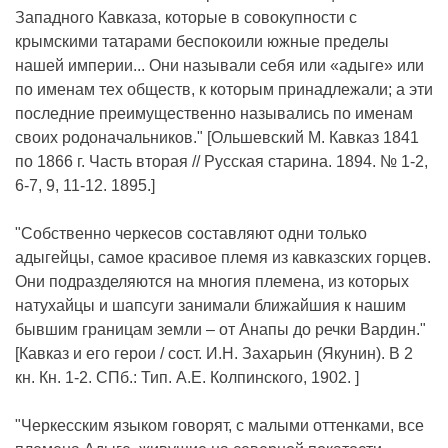
Западного Кавказа, которые в совокупности с
крымскими татарами беспокоили южные пределы
нашей империи... Они называли себя или «адыге» или
по именам тех обществ, к которым принадлежали; а эти
последние преимущественно назывались по именам
своих родоначальников." [Ольшевский М. Кавказ 1841
по 1866 г. Часть вторая // Русская старина. 1894. № 1-2,
6-7, 9, 11-12. 1895.]
"Собственно черкесов составляют одни только
адыгейцы, самое красивое племя из кавказских горцев.
Они подразделяются на многия племена, из которых
натухайцы и шапсуги занимали ближайшия к нашим
бывшим границам земли – от Анапы до речки Вардин."
[Кавказ и его герои / сост. И.Н. Захарьин (Якунин). В 2
кн. Кн. 1-2. СПб.: Тип. А.Е. Колпинского, 1902. ]
"Черкесским языком говорят, с малыми оттенками, все