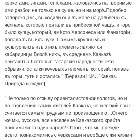
керкетами, зигами, геніохами, жаловались на творимые
ими разбои не только на суше, но и на морѣ.Подобно
запорожцамъ, выходили они въ море на долбленыхъ
челнахъ, которые прятали въ прибрежной чащѣ, и горе
было купцу, который, вмѣсто Херсонеса или Фанагоріи ,
попадалъ въ ихъ руки. Самымъ крупнымъ и
культурнымъ изъ этихъ племенъ являются
кабардинцы.Возлѣ нихъ, въ среднемъ Кавказѣ,
обитаютъ нѣкоторыя татарскія народности. Это
обрывки, остатки кочевыхъ племенъ, который, попавъ
въ горы, тутъ и остались." [Березин Н.И. ,"Кавказ.
Природа и люди"]
"Не только по отзыву ориенталистов-филологов, но и
по заявлению самих жителей Кавказа, черкесский язык
считается самым трудным по произношению ...Отчего
же мы, русские, все население Кавказского хребта
принимали за один народ? Оттого, что мы прежде
всего познакомились с черкесами и вообще с жителями