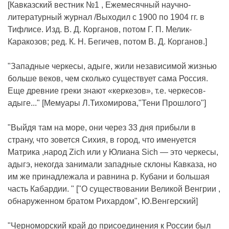
[Кавказский вестник №1 , Ежемесячный научно-
литературный журнал /Выходил с 1900 по 1904 гг. в
Тифлисе. Изд. В. Д. Корганов, потом Г. П. Мелик-
Каракозов; ред. К. Н. Бегичев, потом В. Д. Корганов.]
"Западные черкесы, адыге, жили независимой жизнью
больше веков, чем сколько существует сама Россия.
Еще древние греки знают «керкезов», т.е. черкесов-
адыге..." [Мемуары Л.Тихомирова,"Тени Прошлого"]
"Выйдя там на море, они через 33 дня прибыли в
страну, что зовется Сихия, в город, что именуется
Матрика ,народ Zich или у Юлиана Sich — это черкесы,
адыгэ, некогда занимали западные склоны Кавказа, но
им же принадлежала и равнина р. Кубани и большая
часть Кабардии. " ["О существовании Великой Венгрии ,
обнаруженном братом Рихардом", Ю.Венгерский]
"Черноморский край до присоединения к России был