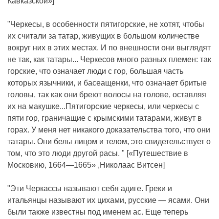
Кавказской»]
"Черкесы, в особенности пятигорские, не хотят, чтобы
их считали за татар, живущих в большом количестве
вокруг них в этих местах. И по внешности они выглядят
не так, как татары... Черкесов много разных племен: так
горские, что означает люди с гор, большая часть
которых язычники, и басеащенки, что означает бритые
головы, так как они бреют волосы на голове, оставляя
их на макушке...Пятигорские черкесы, или черкесы с
пяти гор, граничащие с крымскими татарами, живут в
горах. У меня нет никакого доказательства того, что они
татары. Они белы лицом и телом, это свидетельствует о
том, что это люди другой расы. " [«Путешествие в
Московию, 1664—1665» ,Николаас Витсен]
"Эти Черкассы называют себя адиге. Греки и
итальянцы называют их цихами, русские — ясами. Они
были также известны под именем ас. Еще теперь