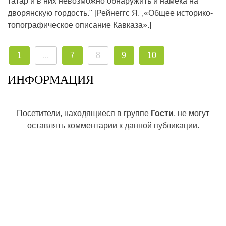
татар и в них невозможно обнаружить и намека на
дворянскую гордость." [Рейнеггс Я. ,«Общее историко-
топографическое описание Кавказа».]
1
...
7
8
9
10
ИНФОРМАЦИЯ
Посетители, находящиеся в группе
Гости
, не могут
оставлять комментарии к данной публикации.