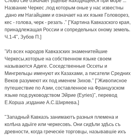
Слово сие означает ущелье находящееся при море ...
Название Черкес ,под которым оные у нас известны
,дано им Нагайцами и означает на их языке Головорез,
кес - голова, черк - резать ." ["Картина Кавказского края,
принадлежащая России и сопредельных оному земель.
Ч.1-4", Зубов П.]
"Из всех народов Кавказских знаменитейшие
Черкесы,которые на собственном языке своем
называются Адиге. Соседственные Оссеты и
Мингрельцы именуют их Казахами, а писатели Средних
Веков разумеют их под именем Зихов." ["Живописное
путешествие по Азии, составленное на Французском
языке под руководством Эйрие (Eyries)", перевод
Е.Корша ,издание А.С.Ширяева.]
"Западный Кавказъ занимаютъ разныя племена и
колѣна адьііге или черкесовъ. Они сидѣли здѣсь съ
древности, когда греческіе торговцы, называвшіе ихъ