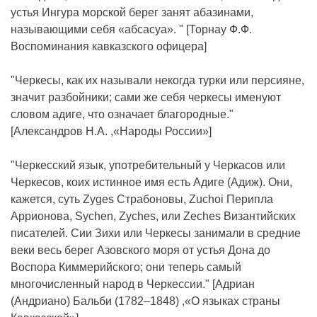
устья Ингура морской берег занят абазинами,
называющими себя «абсасуа». " [Торнау Ф.Ф.
Воспоминания кавказского офицера]
"Черкесы, как их называли некогда турки или персияне,
значит разбойники; сами же себя черкесы именуют
словом адиге, что означает благородные."
[Александров Н.А. ,«Народы России»]
"Черкесский язык, употребительный у Черкасов или
Черкесов, коих истинное имя есть Адиге (Адиж). Они,
кажется, суть Zyges Страбоновы, Zuchoi Перипла
Аррионова, Sychen, Zyches, или Zeches Византийских
писателей. Сии Зихи или Черкесы занимали в средние
веки весь берег Азовского моря от устья Дона до
Воспора Киммерийского; они теперь самый
многочисленный народ в Черкессии." [Адриан
(Андриано) Бальби (1782–1848) ,«О языках страны