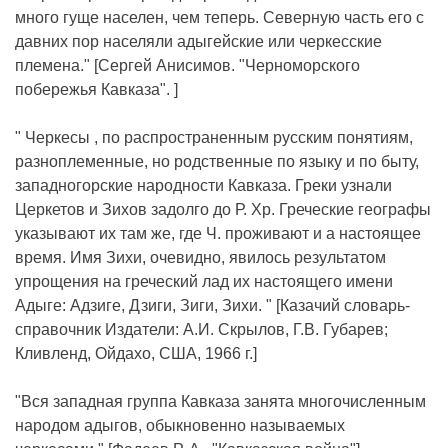
много гуще населен, чем теперь. Северную часть его с
давних пор населяли адыгейские или черкесские
племена." [Сергей Анисимов. "Черноморского
побережья Кавказа". ]
" Черкесы , по распространенным русским понятиям,
разноплеменные, но родственные по языку и по быту,
западногорские народности Кавказа. Греки узнали
Церкетов и Зихов задолго до Р. Хр. Греческие географы
указывают их там же, где Ч. проживают и а настоящее
время. Имя Зихи, очевидно, явилось результатом
упрощения на греческий лад их настоящего имени
Адыге: Адзиге, Дзиги, Зиги, Зихи. " [Казачий словарь-
справочник Издатели: А.И. Скрылов, Г.В. Губарев;
Кливленд, Ойдахо, США, 1966 г.]
"Вся западная группа Кавказа занята многочисленным
народом адыгов, обыкновенно называемых