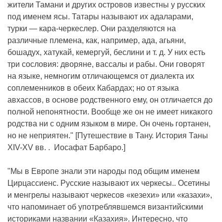
жители Тамани и других островов известны у русских
под именем ясы. Татары называют их адаларами,
турки — кара-черкеслер. Они разделяются на
различные племена, как, например, ада, агьяни,
бошадух, хатукай, кемергуй, беслини и т. д. У них есть
три сословия: дворяне, вассалы и рабы. Они говорят
на языке, немногим отличающемся от диалекта их
соплеменников в обеих Кабардах; но от языка
авхассов, в основе родственного ему, он отличается до
полной непонятности. Вообще же он не имеет никакого
родства ни с одним языком в мире. Он очень гортанен,
но не неприятен." [Путешествие в Тану. История Таны
XIV-XV вв. . Иосафат Барбаро.]
"Мы в Европе знали эти народы под общим именем
Цирцассиенс. Русские называют их черкесы.. Осетины
и менгрелы называют черкесов «кезехи» или «казахи»,
что напоминает об употреблявшемся византийскими
историками названии «Казахия». Интересно, что