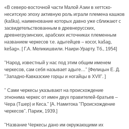
«В северо-восточной части Малой Азии в хеттско-
неситскую эпоху активную роль играли племена кашков
(kaška), наименование которых давно уже сближают с
засвидетельствованным в древнерусских,
древнегрузинских, арабских источниках племенным
названием черкесов т.е. адыгейцев – косог, kašag,
kešag». [ Г.А. Меликишвили. Наири-Урарту. Тб., 1954]
"Народ, известный у нас под этим общим именем
черкесов, сам себя называет адыге…" [Фелицын Е. Д.
"Западно-Кавказские горцы и ногайцы в XVII". ]
" Сами черкесы указывают на происхождение
этнонима черкес от имен двух правителей-братьев –
Чера (Тшер) и Кеса." [А. Намитока "Происхождение
черкесов". Париж, 1939.]
"Название Черкесы дано им окружающими их